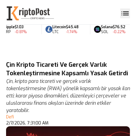
Ripple
$1.03
Litecoin
$45.48
Solana
$76.52
XRP
-0.81%
LTC
-1.74%
SOL
-0.22%
Çin Kripto Ticareti Ve Gerçek Varlık
Tokenleştirmesine Kapsamlı Yasak Getirdi
Çin, kripto para ticareti ve gerçek varlık
tokenleştirmesine (RWA) yönelik kapsamlı bir yasak ilan
etti; karar piyasa dinamikleri, düzenleyici çerçeveler ve
uluslararası finans akışları üzerinde derin etkiler
yaratabilir.
Defi
2/7/2026, 7:31:00 AM