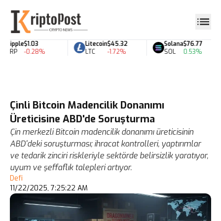
Ripple
$1.03
Litecoin
$45.32
Solana
$76.77
XRP
-0.28%
LTC
-1.72%
SOL
0.53%
Çinli Bitcoin Madencilik Donanımı
Üreticisine ABD'de Soruşturma
Çin merkezli Bitcoin madencilik donanımı üreticisinin
ABD'deki soruşturması; ihracat kontrolleri, yaptırımlar
ve tedarik zinciri riskleriyle sektörde belirsizlik yaratıyor,
uyum ve şeffaflık talepleri artıyor.
Defi
11/22/2025, 7:25:22 AM