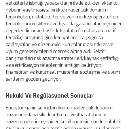
yetkililerle işbirliği yapacaklarını ifade ettikleri aktarıldı.
Haberin yayılmasıyla birlikte madencilik donanımı
tedarikçileri, distribütörler ve veri merkezi operatörleri
tedarik zinciri risklerini ve fiyat dalgalanmalarını yeniden
değerlendirmeye başladı. İthalatçı firmalar alternatif
tedarikçi arayışına girerken yatırımcılar, sigorta
sağlayıcıları ve düzenleyici kurumlar olası etkiler ve
uyum gereksinimlerini mercek altına aldı. Sektör
danışmanları risk azaltma stratejileri, kaynak şeffaflığı
ve sertifikasyon taleplerinin arttığını belirtiyor;
finansörler ve kurumsal müşteriler sözleşme ve uyum
şartlarını gözden geçiriyor.
Hukuki Ve Regülasyonel Sonuçlar
Soruşturmanın sonuçları kripto madencilik donanımı
pazarında daha sıkı denetimler ve ithalat-ihracat
düzenlemelerinin yeniden şekillenmesine neden olabilir.
ABD hukuk sürecinde tespit edilen uygunsuzluklar ceza,