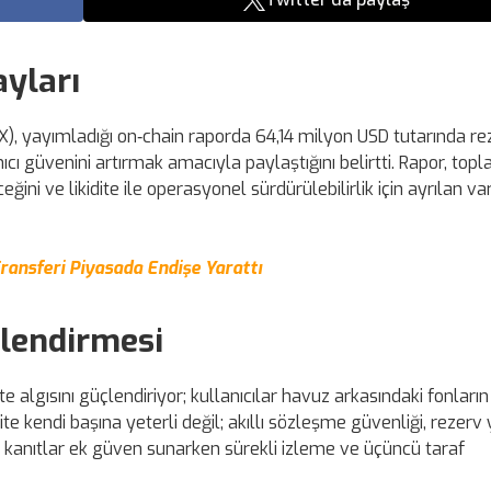
yları
), yayımladığı on‑chain raporda 64,14 milyon USD tutarında re
nıcı güvenini artırmak amacıyla paylaştığını belirtti. Rapor, top
ini ve likidite ile operasyonel sürdürülebilirlik için ayrılan var
Transferi Piyasada Endişe Yarattı
rlendirmesi
te algısını güçlendiriyor; kullanıcılar havuz arkasındaki fonların
dite kendi başına yeterli değil; akıllı sözleşme güvenliği, rezerv
in kanıtlar ek güven sunarken sürekli izleme ve üçüncü taraf