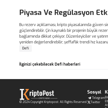
Piyasa Ve Regülasyon Etki
Bu rezerv açıklaması, kripto piyasalarında güven siny
güçlendirebilir. Çin kaynaklı bir projenin büyük rez
bağlamında dikkat çekiyor. Düzenleyiciler ve yatırımcı
yeniden değerlendirebilir; şeffaflık trendi hız kazanab
Defi
İlginizi çekebilecek Defi haberleri
Sosyal
K
Bi
Telegram
E
© 2024 Copyright Kriptopost. All Rights Reserved.
Twitter
Al