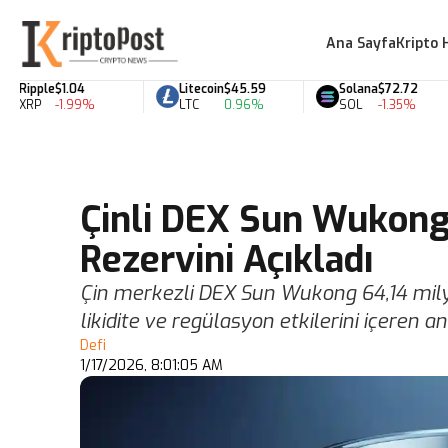
Ana Sayfa
Kripto 
Ripple
$1.04
Litecoin
$45.59
Solana
$72.72
XRP
-1.99%
LTC
0.96%
SOL
-1.35%
Çinli DEX Sun Wukong 
Rezervini Açıkladı
Çin merkezli DEX Sun Wukong 64,14 mily
likidite ve regülasyon etkilerini içeren a
Defi
1/17/2026, 8:01:05 AM