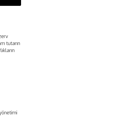
zerv
lam tutarın
lıkların
 yönetimi