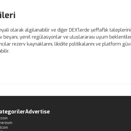
leri
ali olarak algılanabilir ve diğer DEX’lerde şeffaflık taleplerini
erv beyanı, yerel regülasyonlar ve uluslararası uyum beklentiler
lar rezerv kaynaklarını, likidite politikalarını ve platform güven
ilir.
ategoriler
Advertise
tcoin
thereum
tcoin