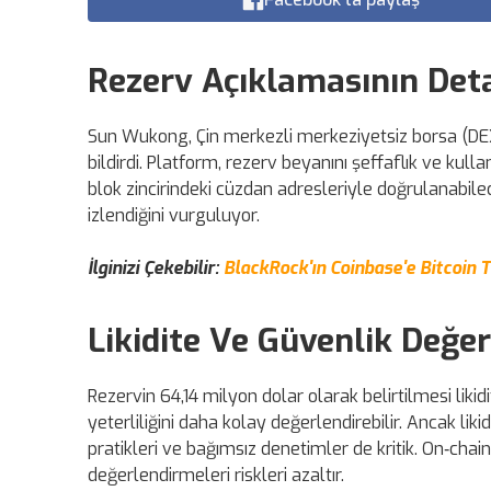
Rezerv Açıklamasının Deta
Sun Wukong, Çin merkezli merkeziyetsiz borsa (DEX
bildirdi. Platform, rezerv beyanını şeffaflık ve kulla
blok zincirindeki cüzdan adresleriyle doğrulanabileceğ
izlendiğini vurguluyor.
İlginizi Çekebilir:
BlackRock'ın Coinbase'e Bitcoin 
Likidite Ve Güvenlik Değe
Rezervin 64,14 milyon dolar olarak belirtilmesi likidi
yeterliliğini daha kolay değerlendirebilir. Ancak liki
pratikleri ve bağımsız denetimler de kritik. On‑cha
değerlendirmeleri riskleri azaltır.