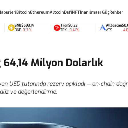
Haberleri
Bitcoin
Ethereum
Altcoin
Defi
NFT
İnanılması Güç
Rehber
BNB
$593.14
Tron
$0.33
Alltoscan
$0.07
BNB
-0.17%
TRX
-0.41%
ATS
-4.87
64,14 Milyon Dolarlık
on USD tutarında rezerv açıkladı — on‑chain doğ
naliz ve değerlendirme.