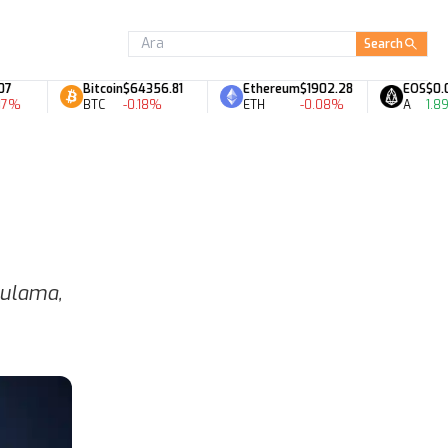
Search
Bitcoin
$64356.81
Ethereum
$1902.28
EOS
$0.07
%
BTC
-0.18%
ETH
-0.08%
A
1.89%
rulama,