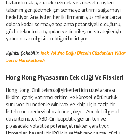
hızlandırmak, yetenek çekmek ve küresel müşteri
tabanını genişletmek için sermaye artırımı sağlamayı
hedefliyor. Analistler, her iki firmanın yüz milyonlarca
dolara kadar sermaye toplama potansiyeli olduğunu,
güçlü teknoloji altyapıları ve ticarileşme stratejileriyle
yatırımcıların ilgisini çektiğini belirtiyor.
İlginizi Çekebilir:
İpek Yolu'na Bağlı Bitcoin Cüzdanları Yıllar
Sonra Hareketlendi
Hong Kong Piyasasının Çekiciliği Ve Riskleri
Hong Kong, Çinli teknoloji şirketleri için uluslararası
likidite, geniş yatırımcı erişimi ve küresel görünürlük
sunuyor; bu nedenle MiniMax ve Zhipu için cazip bir
listeleme merkezi olarak öne çıkıyor. Ancak bölgesel
düzenlemeler, ABD-Çin jeopolitik gerilimleri ve
piyasadaki volatilite potansiyel riskler yaratıyor.
Uzmanlar, başarılı bir IPO için şeffaf raporlama, güçlü