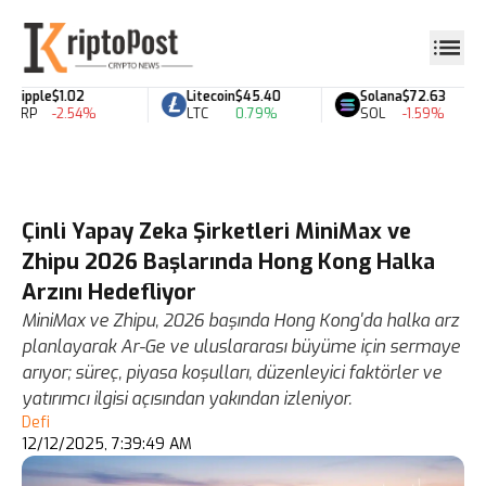
Ripple
$1.02
Litecoin
$45.40
Solana
$72.63
XRP
-2.54%
LTC
0.79%
SOL
-1.59%
Çinli Yapay Zeka Şirketleri MiniMax ve
Zhipu 2026 Başlarında Hong Kong Halka
Arzını Hedefliyor
MiniMax ve Zhipu, 2026 başında Hong Kong'da halka arz
planlayarak Ar-Ge ve uluslararası büyüme için sermaye
arıyor; süreç, piyasa koşulları, düzenleyici faktörler ve
yatırımcı ilgisi açısından yakından izleniyor.
Defi
12/12/2025, 7:39:49 AM