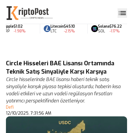
Ripple
$1.02
Litecoin
$45.10
Solana
$76.22
XRP
-1.98%
LTC
-2.15%
SOL
-1.17%
Circle Hisseleri BAE Lisansı Ortamında
Teknik Satış Sinyaliyle Karşı Karşıya
Circle hisselerinde BAE lisansı haberi teknik satış
sinyaliyle karışık piyasa tepkisi oluşturdu; haberin kısa
vadeli etkileri ve uzun vadeli regülasyon fırsatları
yatırımcı perspektifinden özetleniyor.
Defi
12/10/2025, 7:31:56 AM