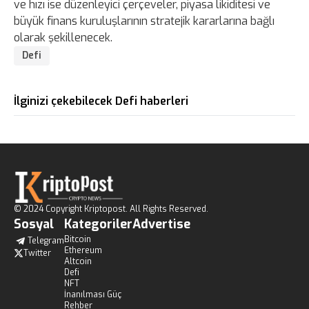
ve hızı ise düzenleyici çerçeveler, piyasa likiditesi ve
büyük finans kuruluşlarının stratejik kararlarına bağlı
olarak şekillenecek.
Defi
İlginizi çekebilecek Defi haberleri
© 2024 Copyright Kriptopost. All Rights Reserved.
Sosyal
Kategoriler
Advertise
Bitcoin
Telegram
Ethereum
Twitter
Altcoin
Defi
NFT
İnanılması Güç
Rehber