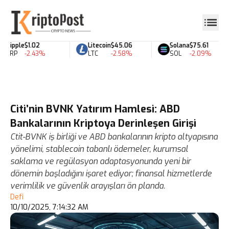
Ripple
$1.02
Litecoin
$45.06
Solana
$75.61
XRP
-2.43%
LTC
-2.58%
SOL
-2.09%
Citi’nin BVNK Yatırım Hamlesi: ABD
Bankalarının Kriptoya Derinleşen Girişi
Ctit-BVNK iş birliği ve ABD bankalarının kripto altyapısına
yönelimi, stablecoin tabanlı ödemeler, kurumsal
saklama ve regülasyon adaptasyonunda yeni bir
dönemin başladığını işaret ediyor; finansal hizmetlerde
verimlilik ve güvenlik arayışları ön planda.
Defi
10/10/2025, 7:14:32 AM