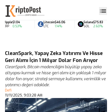
Ripple
$1.04
Litecoin
$46.06
Solana
$75.83
XRP
0.53%
LTC
1.14%
SOL
2.60%
CleanSpark, Yapay Zeka Yatırımı Ve Hisse
Geri Alımı İçin 1 Milyar Dolar Fon Arıyor
CleanSpark, Bitcoin madenciliğini büyütüp yapay zeka
altyapısı kurmak ve hisse geri alımı için yaklaşık 1 milyar
dolar fon arıyor; strateji sermaye kullanımı, verimlilik ve
yatırımcı değeri odaklıdır.
Defi
11/11/2025, 9:03:28 AM