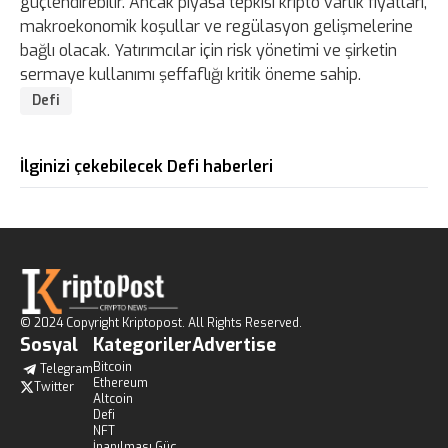
güçlendirebilir. Ancak piyasa tepkisi kripto varlık fiyatları,
makroekonomik koşullar ve regülasyon gelişmelerine
bağlı olacak. Yatırımcılar için risk yönetimi ve şirketin
sermaye kullanımı şeffaflığı kritik öneme sahip.
Defi
İlginizi çekebilecek Defi haberleri
© 2024 Copyright Kriptopost. All Rights Reserved.
Sosyal
Kategoriler
Advertise
Bitcoin
Telegram
Ethereum
Twitter
Altcoin
Defi
NFT
İnanılması Güç