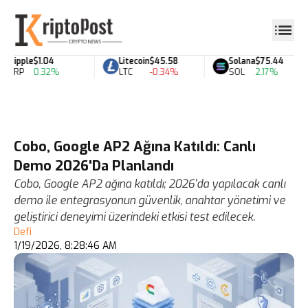
Ripple
$1.04
Litecoin
$45.58
Solana
$75.44
XRP
0.32%
LTC
-0.34%
SOL
2.17%
Cobo, Google AP2 Ağına Katıldı: Canlı
Demo 2026'Da Planlandı
Cobo, Google AP2 ağına katıldı; 2026'da yapılacak canlı
demo ile entegrasyonun güvenlik, anahtar yönetimi ve
geliştirici deneyimi üzerindeki etkisi test edilecek.
Defi
1/19/2026, 8:28:46 AM