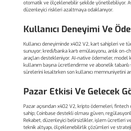
otomatik ve ölçeklenebilir şekilde yönetilebiliyor. 
düzenleyici riskleri azaltmaya odaklanıyor.
Kullanıcı Deneyimi Ve Öd
Kullanıcı deneyiminde x402 V2, kart sahipleri ve t
sunuyor; kredi/banka kartı emülasyonu, anlık on-
araçları destekleniyor. AI-native ödemeler, mode
kullanım başına ücretlendirme ve abonelik tabanlı se
sürelerini kısaltırken son kullanıcı memnuniyetini art
Pazar Etkisi Ve Gelecek 
Pazar açısından x402 V2, kripto ödemeleri, fintech 
sahip; Coinbase destekli olması güven, regülasyonl
Rekabet, düzenleyici belirsizlikler, işlem ücretleri v
teknik altyapı, ölçeklenebilirlik çözümleri ve strat