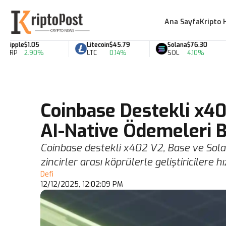
Ana Sayfa
Kripto 
pple
$1.05
Litecoin
$45.79
Solana
$76.30
P
2.90%
LTC
0.14%
SOL
4.10%
Coinbase Destekli x40
AI-Native Ödemeleri Bi
Coinbase destekli x402 V2, Base ve Sola
zincirler arası köprülerle geliştiricilere 
Defi
12/12/2025, 12:02:09 PM