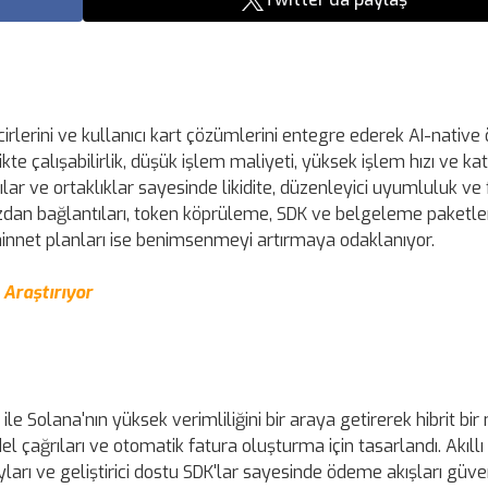
irlerini ve kullanıcı kart çözümlerini entegre ederek AI-nativ
rlikte çalışabilirlik, düşük işlem maliyeti, yüksek işlem hızı ve k
ılar ve ortaklıklar sayesinde likidite, düzenleyici uyumluluk ve 
, cüzdan bağlantıları, token köprüleme, SDK ve belgeleme paketler
 mainnet planları ise benimsenmeyi artırmaya odaklanıyor.
ı Araştırıyor
ile Solana'nın yüksek verimliliğini bir araya getirerek hibrit bir
 çağrıları ve otomatik fatura oluşturma için tasarlandı. Akıll
ları ve geliştirici dostu SDK'lar sayesinde ödeme akışları güven