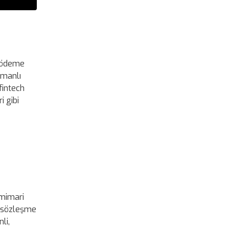
e ödeme
atmanlı
fintech
i gibi
 mimari
ı sözleşme
li,