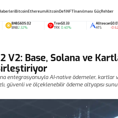
Haberleri
Bitcoin
Ethereum
Altcoin
Defi
NFT
İnanılması Güç
Rehber
BNB
$605.02
Tron
$0.33
Alltoscan
$0.07
BNB
2.32%
TRX
0.40%
ATS
-0.62%
2 V2: Base, Solana ve Kartl
rleştiriyor
na entegrasyonuyla AI-native ödemeler, kartlar 
hızlı, güvenli ve ölçeklenebilir ödeme altyapısı sunu