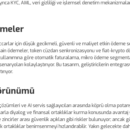
Ayrıca KYC, AML, veri gizliliği ve işlemsel denetim mekanizmalar
emeler
üccarlar için düşük gecikmeli, güvenli ve maliyet etkin ödeme s
chain ödemeler, token cüzdan senkronizasyonu ve fiat-krypto
l kullanımına göre otomatik faturalama, mikro ödeme segment
naryoları kolaylaştırıyor. Bu tasarım, geliştiricilerin entegra
ırıyor.
Görünümü
çözümleri ve AI servis sağlayıcıları arasında köprü olma potan
arla diyalog ve finansal ortaklıklar kurma konusunda avantaj s
e zincirler arası güvenlik açıkları gibi riskler bulunuyor; ancak 
ejik ortaklıklar benimsenmeyi hızlandırabilir. Yakın gelecekte da