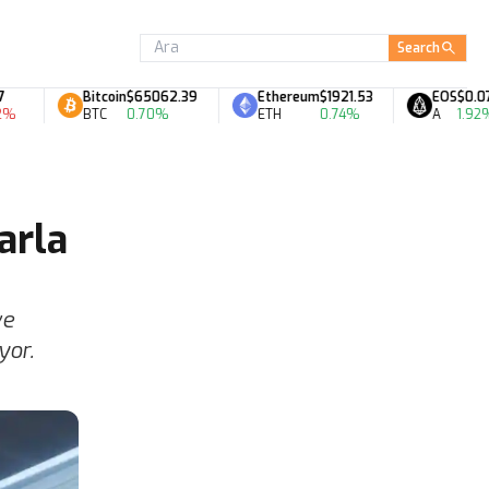
Search
Bitcoin
$65062.39
Ethereum
$1921.53
EOS
$0.07
BTC
0.70%
ETH
0.74%
A
1.92%
arla
ve
yor.