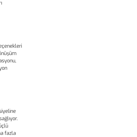
ı
eçenekleri
 dönüşüm
asyonu,
syon
siyeline
ağlıyor.
güçlü
ha fazla