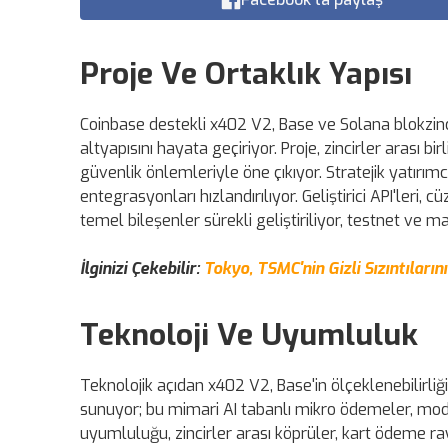
Proje Ve Ortaklık Yapısı
Coinbase destekli x402 V2, Base ve Solana blokzinc
altyapısını hayata geçiriyor. Proje, zincirler arası bi
güvenlik önlemleriyle öne çıkıyor. Stratejik yatırımc
entegrasyonları hızlandırılıyor. Geliştirici API'leri
temel bileşenler sürekli geliştiriliyor, testnet ve
İlginizi Çekebilir:
Tokyo, TSMC'nin Gizli Sızıntıların
Teknoloji Ve Uyumluluk
Teknolojik açıdan x402 V2, Base'in ölçeklenebilirliği 
sunuyor; bu mimari AI tabanlı mikro ödemeler, model
uyumluluğu, zincirler arası köprüler, kart ödeme ray