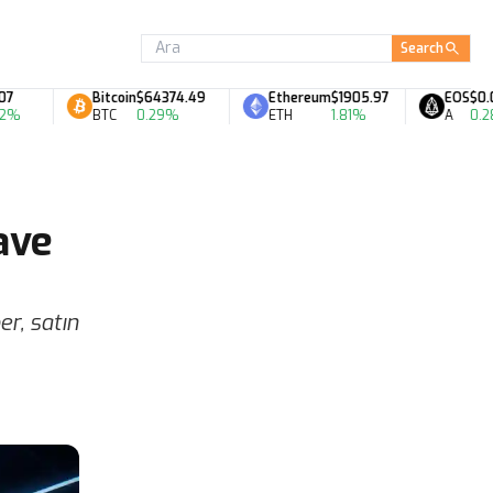
Search
Bitcoin
$64374.49
Ethereum
$1905.97
EOS
$0.07
BTC
0.29%
ETH
1.81%
A
0.28%
ave
r, satın