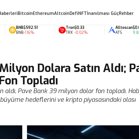
Haberleri
Bitcoin
Ethereum
Altcoin
Defi
NFT
İnanılması Güç
Rehber
BNB
$592.51
Tron
$0.33
Alltoscan
$0.07
BNB
-1.16%
TRX
-0.02%
ATS
9.82%
Milyon Dolara Satın Aldı; P
Fon Topladı
 aldı, Pave Bank 39 milyon dolar fon topladı. Habe
n büyüme hedeflerini ve kripto piyasasındaki olası