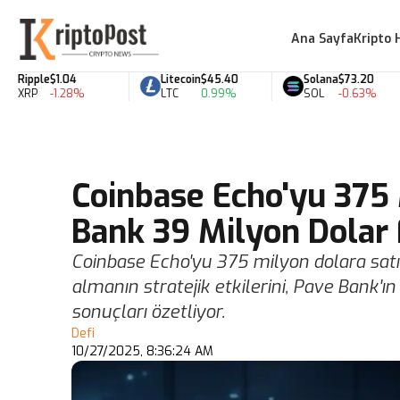
Ana Sayfa
Kripto 
ipple
$1.04
Litecoin
$45.40
Solana
$73.20
RP
-1.28%
LTC
0.99%
SOL
-0.63%
Coinbase Echo'yu 375 
Bank 39 Milyon Dolar 
Coinbase Echo'yu 375 milyon dolara satın
almanın stratejik etkilerini, Pave Bank'ı
sonuçları özetliyor.
Defi
10/27/2025, 8:36:24 AM