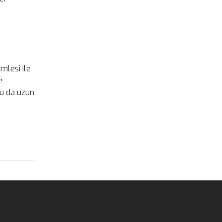
mlesi ile
e
bu da uzun