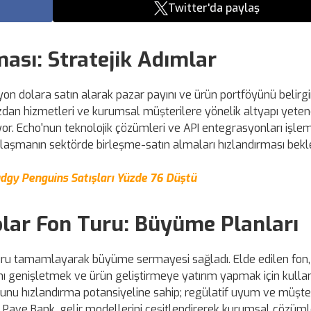
Twitter'da paylaş
ması: Stratejik Adımlar
lyon dolara satın alarak pazar payını ve ürün portföyünü belirgi
cüzdan hizmetleri ve kurumsal müşterilere yönelik altyapı yeten
yor. Echo'nun teknolojik çözümleri ve API entegrasyonları işle
 anlaşmanın sektörde birleşme-satın almaları hızlandırması bekl
udgy Penguins Satışları Yüzde 76 Düştü
olar Fon Turu: Büyüme Planları
uru tamamlayarak büyüme sermayesi sağladı. Elde edilen fon, d
nı genişletmek ve ürün geliştirmeye yatırım yapmak için kullan
nunu hızlandırma potansiyeline sahip; regülatif uyum ve müşte
or. Pave Bank, gelir modellerini çeşitlendirerek kurumsal çözüml