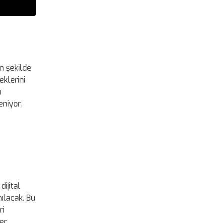
n şekilde
eklerini
m
eniyor.
ijital
ılacak. Bu
ri
er