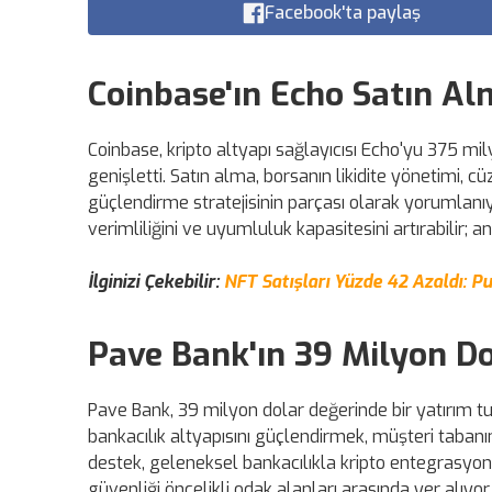
Facebook'ta paylaş
Coinbase'ın Echo Satın Al
Coinbase, kripto altyapı sağlayıcısı Echo'yu 375 mi
genişletti. Satın alma, borsanın likidite yönetimi, 
güçlendirme stratejisinin parçası olarak yorumlanı
verimliliğini ve uyumluluk kapasitesini artırabilir;
İlginizi Çekebilir:
NFT Satışları Yüzde 42 Azaldı: P
Pave Bank'ın 39 Milyon D
Pave Bank, 39 milyon dolar değerinde bir yatırım t
bankacılık altyapısını güçlendirmek, müşteri tabanı
destek, geleneksel bankacılıkla kripto entegrasyo
güvenliği öncelikli odak alanları arasında yer alıy