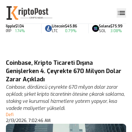
Ripple
$1.04
Litecoin
$45.86
Solana
$75.99
XRP
1.74%
LTC
0.79%
SOL
3.08%
Coinbase, Kripto Ticareti Dışına
Genişlerken 4. Çeyrekte 670 Milyon Dolar
Zarar Açıkladı
Coinbase, dördüncü çeyrekte 670 milyon dolar zarar
açıkladı; şirket kripto ticaretinin ötesine çıkarak saklama,
staking ve kurumsal hizmetlere yatırım yapıyor, kısa
vadede maliyetler yükseldi.
Defi
2/13/2026, 7:02:46 AM