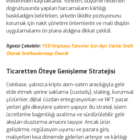
etkilerinden kaynaklandı. Yönetim, büyüme hedefleri
doğrultusunda yapılan harcamaların kârlılığı
baskıladığını belirtirken, şirketin likidite pozisyonunu
korumak için nakit yönetimi önlemlerini ve mali disiplin
uygulamalarını ön plana aldığına dikkat çekildi.
İlginizi Çekebilir:
FED Kriptoyu Türevler İçin Ayrı Varlık Sınıfı
Olarak Sınıflandırmayı Önerdi
Ticaretten Öteye Genişleme Stratejisi
Coinbase, yalnızca kripto alım-satım aracılığıyla gelir
elde etmek yerine saklama (custody), staking, kurumsal
çözümler, dijital cüzdan entegrasyonları ve NFT pazar
yerleri gibi dikeylere yatırım yapıyor. Bu strateji, işlem
ücretlerine bağımlılığı azaltma ve sürdürülebilir gelir
akışları oluşturma amacını taşıyor. Ancak ürün
geliştirme, regülasyon uyumu ve pazara giriş
maliyetleri kısa dönemde giderleri artırıyor ve kârlılığı