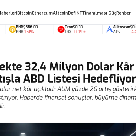
Haberleri
Bitcoin
Ethereum
Altcoin
Defi
NFT
İnanılması Güç
Rehber
BNB
$586.03
Tron
$0.33
Alltoscan
$0.07
BNB
-1.51%
TRX
-0.09%
ATS
-4.46
rekte 32,4 Milyon Dolar Kâr
ışla ABD Listesi Hedefliyor
olar net kâr açıkladı; AUM yüzde 26 artış gösterir
aştırıyor. Haberde finansal sonuçlar, büyüme dinam
ir.