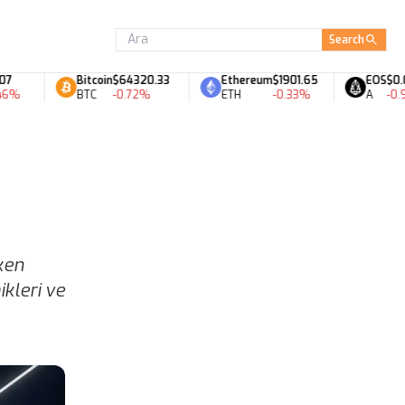
Search
Bitcoin
$64320.33
Ethereum
$1901.65
EOS
$0.06
%
BTC
-0.72%
ETH
-0.33%
A
-0.98
ken
ikleri ve