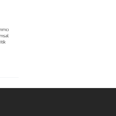
rımcı
umsal
itik