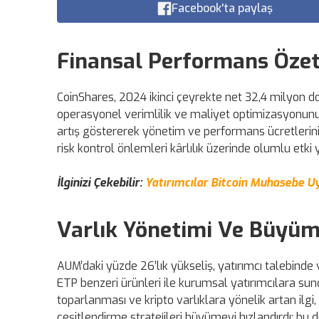
Facebook'ta paylaş
Finansal Performans Özet
CoinShares, 2024 ikinci çeyrekte net 32,4 milyon do
operasyonel verimlilik ve maliyet optimizasyonunun
artış göstererek yönetim ve performans ücretlerini
risk kontrol önlemleri kârlılık üzerinde olumlu etki y
İlginizi Çekebilir:
Yatırımcılar Bitcoin Muhasebe Uy
Varlık Yönetimi Ve Büyüm
AUM’daki yüzde 26’lık yükseliş, yatırımcı talebinde 
ETP benzeri ürünleri ile kurumsal yatırımcılara sundu
toparlanması ve kripto varlıklara yönelik artan ilgi, 
çeşitlendirme stratejileri büyümeyi hızlandırdı; bu