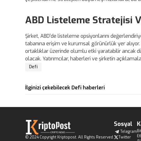
ABD Listeleme Stratejisi V
Şirket, ABD’de listeleme opsiyonlarını değerlendiriyo
tabanına erişim ve kurumsal görünürlük yer alıyor. 
ortaklıklar üzerinde olumlu etki yaratabilir ancak
olacak. Yatırımcılar, haberleri ve şirketin açıklamala
Defi
İlginizi çekebilecek Defi haberleri
Sosyal
K
Bi
Telegram
E
© 2024 Copyright Kriptopost. All Rights Reserved.
Twitter