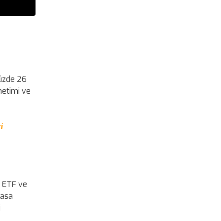
yüzde 26
netimi ve
i
n ETF ve
yasa
i