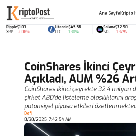
Ana Sayfa
Kripto 
Ripple
$1.03
Litecoin
$45.58
Solana
$72.90
XRP
-2.08%
LTC
1.30%
SOL
-1.37%
CoinShares İkinci Çey
Açıkladı, AUM %26 Art
CoinShares ikinci çeyrekte 32,4 milyon d
şirket ABD’de listeleme olasılıklarını ar
potansiyel piyasa etkileri özetlenmekted
Defi
8/30/2025, 7:42:54 AM