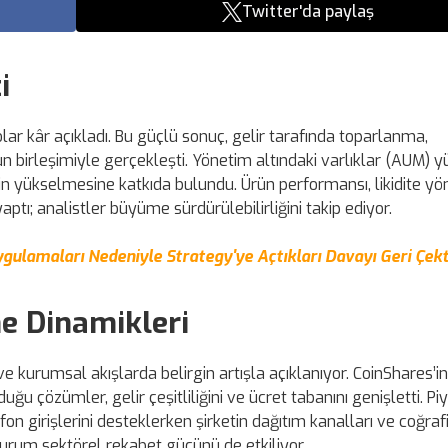
Twitter'da paylaş
i
lar kâr açıkladı. Bu güçlü sonuç, gelir tarafında toparlanma,
 birleşimiyle gerçekleşti. Yönetim altındaki varlıklar (AUM) 
n yükselmesine katkıda bulundu. Ürün performansı, likidite yö
aptı; analistler büyüme sürdürülebilirliğini takip ediyor.
gulamaları Nedeniyle Strategy'ye Açtıkları Davayı Geri Çekt
e Dinamikleri
ve kurumsal akışlarda belirgin artışla açıklanıyor. CoinShares’i
ğu çözümler, gelir çeşitliliğini ve ücret tabanını genişletti. Pi
fon girişlerini desteklerken şirketin dağıtım kanalları ve coğraf
 durum sektörel rekabet gücünü de etkiliyor.