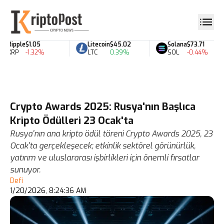
Ripple
$1.05
Litecoin
$45.02
Solana
$73.71
XRP
-1.32%
LTC
0.39%
SOL
-0.44%
Crypto Awards 2025: Rusya'nın Başlıca
Kripto Ödülleri 23 Ocak'ta
Rusya'nın ana kripto ödül töreni Crypto Awards 2025, 23
Ocak'ta gerçekleşecek; etkinlik sektörel görünürlük,
yatırım ve uluslararası işbirlikleri için önemli fırsatlar
sunuyor.
Defi
1/20/2026, 8:24:36 AM