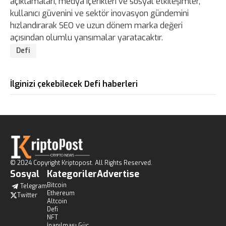
açıklamaları, medya içerikleri ve sosyal etkileşimler,
kullanıcı güvenini ve sektör inovasyon gündemini
hızlandırarak SEO ve uzun dönem marka değeri
açısından olumlu yansımalar yaratacaktır.
Defi
İlginizi çekebilecek Defi haberleri
© 2024 Copyright Kriptopost. All Rights Reserved.
Sosyal
Kategoriler
Advertise
Bitcoin
Telegram
Ethereum
Twitter
Altcoin
Defi
NFT
İnanılması Güç