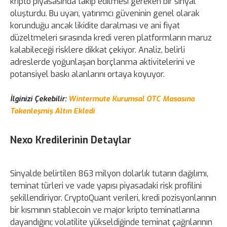
kripto piyasasında takip edilmesi gereken bir sinyal
oluşturdu. Bu uyarı, yatırımcı güveninin genel olarak
korunduğu ancak likidite daralması ve ani fiyat
düzeltmeleri sırasında kredi veren platformların maruz
kalabileceği risklere dikkat çekiyor. Analiz, belirli
adreslerde yoğunlaşan borçlanma aktivitelerini ve
potansiyel baskı alanlarını ortaya koyuyor.
İlginizi Çekebilir:
Wintermute Kurumsal OTC Masasına
Tokenleşmiş Altın Ekledi
Nexo Kredilerinin Detaylar
Sinyalde belirtilen 863 milyon dolarlık tutarın dağılımı,
teminat türleri ve vade yapısı piyasadaki risk profilini
şekillendiriyor. CryptoQuant verileri, kredi pozisyonlarının
bir kısmının stablecoin ve major kripto teminatlarına
dayandığını; volatilite yükseldiğinde teminat çağrılarının