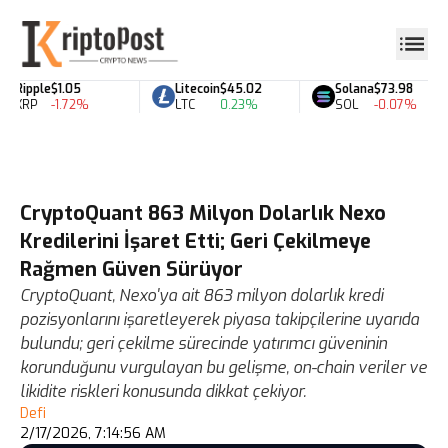
Ripple
$1.05
Litecoin
$45.02
Solana
$73.98
XRP
-1.72%
LTC
0.23%
SOL
-0.07%
CryptoQuant 863 Milyon Dolarlık Nexo
Kredilerini İşaret Etti; Geri Çekilmeye
Rağmen Güven Sürüyor
CryptoQuant, Nexo'ya ait 863 milyon dolarlık kredi
pozisyonlarını işaretleyerek piyasa takipçilerine uyarıda
bulundu; geri çekilme sürecinde yatırımcı güveninin
korunduğunu vurgulayan bu gelişme, on-chain veriler ve
likidite riskleri konusunda dikkat çekiyor.
Defi
2/17/2026, 7:14:56 AM