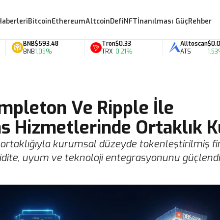
Haberleri
Bitcoin
Ethereum
Altcoin
Defi
NFT
İnanılması Güç
Rehber
BNB
$593.48
Tron
$0.33
Alltoscan
$0.07
BNB
1.05%
TRX
0.21%
ATS
1.53%
mpleton Ve Ripple İle
ns Hizmetlerinde Ortaklık 
ortaklığıyla kurumsal düzeyde tokenleştirilmiş f
likidite, uyum ve teknoloji entegrasyonunu güçlendi