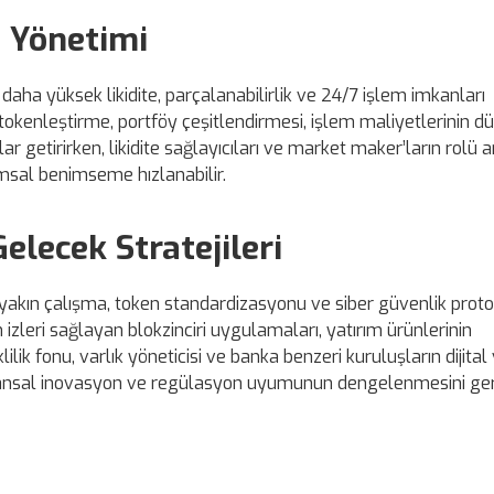
e Yönetimi
 daha yüksek likidite, parçalanabilirlik ve 24/7 işlem imkanları
 tokenleştirme, portföy çeşitlendirmesi, işlem maliyetlerinin d
ar getirirken, likidite sağlayıcıları ve market maker’ların rolü a
msal benimseme hızlanabilir.
elecek Stratejileri
e yakın çalışma, token standardizasyonu ve siber güvenlik proto
izleri sağlayan blokzinciri uygulamaları, yatırım ürünlerinin
ik fonu, varlık yöneticisi ve banka benzeri kuruluşların dijital 
nansal inovasyon ve regülasyon uyumunun dengelenmesini ger