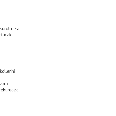
üşürülmesi
rtacak.
kollerini
varlık
ektirecek.