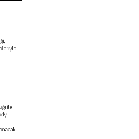
ği,
alarıyla
ğı ile
tody
lanacak.