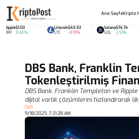
Ana Sayfa
Kripto 
pple
$1.03
Litecoin
$45.53
Solana
$74.74
RP
0.65%
LTC
-0.19%
SOL
2.51%
DBS Bank, Franklin Te
Tokenleştirilmiş Fina
DBS Bank, Franklin Templeton ve Ripple 
dijital varlık çözümlerini hızlandırarak 
Defi
9/18/2025, 7:31:28 AM