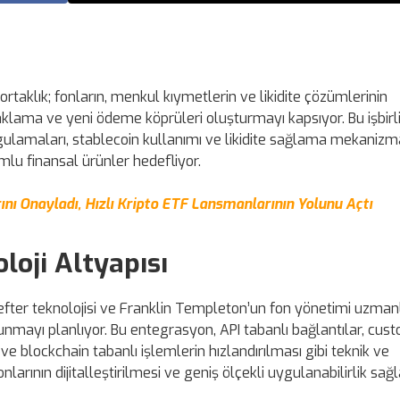
rtaklık; fonların, menkul kıymetlerin ve likidite çözümlerinin
aklama ve yeni ödeme köprüleri oluşturmayı kapsıyor. Bu işbirli
ygulamaları, stablecoin kullanımı ve likidite sağlama mekanizm
mlu finansal ürünler hedefliyor.
nı Onayladı, Hızlı Kripto ETF Lansmanlarının Yolunu Açtı
loji Altyapısı
 defter teknolojisi ve Franklin Templeton’un fon yönetimi uzmanlı
unmayı planlıyor. Bu entegrasyon, API tabanlı bağlantılar, cus
 blockchain tabanlı işlemlerin hızlandırılması gibi teknik ve
larının dijitalleştirilmesi ve geniş ölçekli uygulanabilirlik sağ