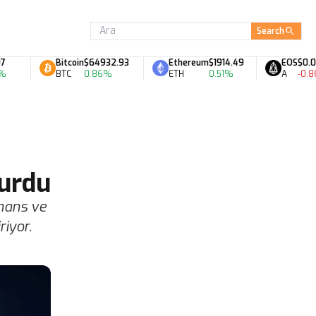
Search
Bitcoin
$64932.93
Ethereum
$1914.49
EOS
$0.06
BTC
0.86%
ETH
0.51%
A
-0.86%
Kurdu
inans ve
riyor.