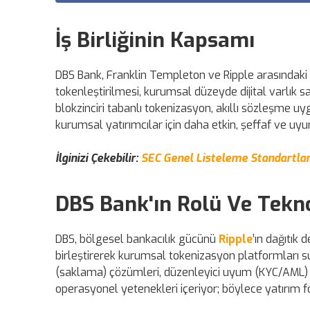
İş Birliğinin Kapsamı
DBS Bank, Franklin Templeton ve Ripple arasındaki o
tokenleştirilmesi, kurumsal düzeyde dijital varlık s
blokzinciri tabanlı tokenizasyon, akıllı sözleşme u
kurumsal yatırımcılar için daha etkin, şeffaf ve uyu
İlginizi Çekebilir:
SEC Genel Listeleme Standartları
DBS Bank'ın Rolü Ve Tekno
DBS, bölgesel bankacılık gücünü
Ripple
’ın dağıtık
birleştirerek kurumsal tokenizasyon platformları s
(saklama) çözümleri, düzenleyici uyum (KYC/AML) ve
operasyonel yetenekleri içeriyor; böylece yatırım fon