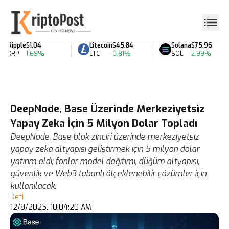
Ripple
$1.04
Litecoin
$45.84
Solana
$75.96
XRP
1.69%
LTC
0.81%
SOL
2.99%
DeepNode, Base Üzerinde Merkeziyetsiz
Yapay Zeka İçin 5 Milyon Dolar Topladı
DeepNode, Base blok zinciri üzerinde merkeziyetsiz
yapay zeka altyapısı geliştirmek için 5 milyon dolar
yatırım aldı; fonlar model dağıtımı, düğüm altyapısı,
güvenlik ve Web3 tabanlı ölçeklenebilir çözümler için
kullanılacak.
Defi
12/8/2025, 10:04:20 AM