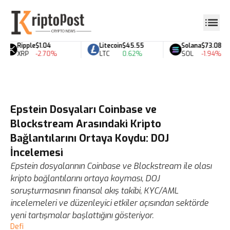
Ripple
$1.04
Litecoin
$45.55
Solana
$73.08
XRP
-2.70%
LTC
0.62%
SOL
-1.94%
Epstein Dosyaları Coinbase ve
Blockstream Arasındaki Kripto
Bağlantılarını Ortaya Koydu: DOJ
İncelemesi
Epstein dosyalarının Coinbase ve Blockstream ile olası
kripto bağlantılarını ortaya koyması, DOJ
soruşturmasının finansal akış takibi, KYC/AML
incelemeleri ve düzenleyici etkiler açısından sektörde
yeni tartışmalar başlattığını gösteriyor.
Defi