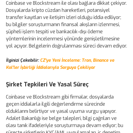
Coinbase ve Blockstream ile olası bağlara dikkat çekiyor.
Dosyalarda kripto cüzdan hareketleri, potansiyel
transfer kayıtları ve iletişim izleri olduğu iddia ediliyor;
bu bilgiler soruşturmanın finansal akışların izlenmesi,
şüpheli işlem tespiti ve bankacılık-dışı ödeme
yöntemlerinin incelenmesi yönünde genişletilmesine
yol açıyor. Belgelerin doğrulanması süreci devam ediyor.
İlginizi Çekebilir:
CZ'ye Yeni İnceleme: Tron, Binance ve
Kol'ler İşbirliği İddialarıyla Sorguya Çekiliyor
Şirket Tepkileri Ve Yasal Süreç
Coinbase ve Blockstream gibi firmalar, dosyalarda
geçen iddialarla ilgili değerlendirme sürecinde
olduklarını belirtiyor ve yasal uyuma vurgu yapıyor.
Adalet Bakanlığı ise belge talepleri, bilgi çağrıları ve
olası tanık ifadeleriyle soruşturmaya devam ediyor; bu
süreçte şirketlerin KYC/AML uygulamaları, iç denetim