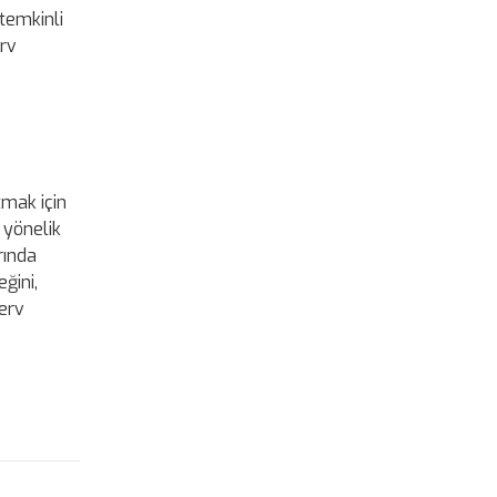
 temkinli
erv
tmak için
a yönelik
rında
eğini,
erv