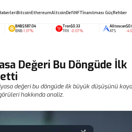
Haberleri
Bitcoin
Ethereum
Altcoin
Defi
NFT
İnanılması Güç
Rehber
BNB
$587.04
Tron
$0.33
Alltoscan
$0.07
BNB
-1.37%
TRX
-0.07%
ATS
-4.62%
asa Değeri Bu Döngüde İlk
etti
iyasa değeri bu döngüde ilk büyük düşüşünü kayde
görüleri hakkında analiz.