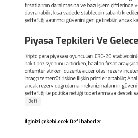
fırsatlarının daralmasına ve bazı işlem çiftlerinde 
davranabilir; kısa vadede stablecoin tabanlı kredile
şeffaflığı yatırımcı güvenini geri getirebilir, ancak 
Piyasa Tepkileri Ve Gelec
Kripto para piyasası oyuncuları, ERC-20 stablecoinle
nakit pozisyonunu artırırken, bazıları fırsat arayışın
önlemler alırken, düzenleyiciler olası rezerv incel
ihraççı temerrüt riskine ilişkin primler artabilir; Ana
ancak rezerv doğrulama mekanizmalarının güveni ye
şeffaflığı ile politika netliği toparlanmaya destek sa
Defi
İlginizi çekebilecek Defi haberleri