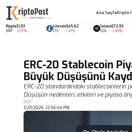
Ana Sayfa
Kripto 
Ripple
$1.03
Litecoin
$45.62
Solana
$72.93
XRP
-2.17%
LTC
1.41%
SOL
-1.45%
ERC-20 Stablecoin Piy
Büyük Düşüşünü Kayd
ERC-20 standardındaki stablecoinlerin p
Düşüşün nedenleri, etkileri ve piyasa ön
Defi
1/27/2026, 12:56:44 PM