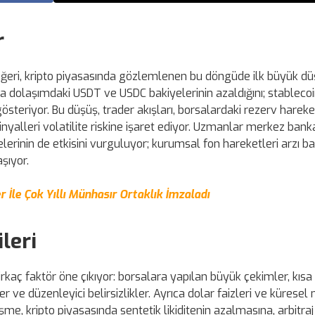
r
eğeri, kripto piyasasında gözlemlenen bu döngüde ilk büyük d
da dolaşımdaki USDT ve USDC bakiyelerinin azaldığını; stableco
österiyor. Bu düşüş, trader akışları, borsalardaki rezerv hareke
a sinyalleri volatilite riskine işaret ediyor. Uzmanlar merkez bank
lerinin de etkisini vurguluyor; kurumsal fon hareketleri arzı bas
şıyor.
İle Çok Yıllı Münhasır Ortaklık İmzaladı
leri
kaç faktör öne çıkıyor: borsalara yapılan büyük çekimler, kısa
ler ve düzenleyici belirsizlikler. Ayrıca dolar faizleri ve kürese
lişme, kripto piyasasında sentetik likiditenin azalmasına, arbitraj