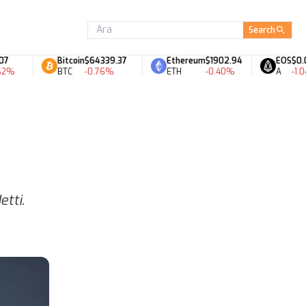
Search
Bitcoin
$64339.37
Ethereum
$1902.94
EOS
$0.06
BTC
-0.76%
ETH
-0.40%
A
-1.04%
tti.