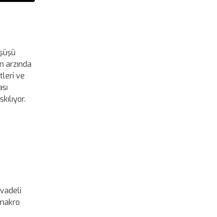
üşüşü
in arzında
tleri ve
ası
kılıyor.
 vadeli
l makro