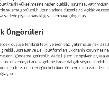
volatilitenin yükselmesine neden olabilir. Kurumsal yatırımcılar
rde sıkışma görülebilir. Uzun vadede düzenleyici açıklık ve rez
kısa vadede piyasa oynaklığı ve sermaye çıkışı olası.
ek Öngörüleri
rdeki düşüşe temkinli tepki veriyor; bazı yatırımcılar riski azal
a girebilir. Borsalar ve DeFi platformları, likiditenin korunmasın
emelerini gündeme getirebilir. Vadeli işlem ve opsiyon piyasala
listler, düzenleyici açıklık gelene kadar dalgalı seyirin sürebilec
niden tesis edebileceğini belirtiyor. Orta ve uzun vadede rez
ğlayabilir.