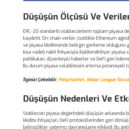
Düşüşün Ölçüsü Ve Verile
ERC-20 standartlı stablecoinlerin toplam piyasa d
kaydetti. On-chain veriler, özellikle Ethereum ağın
ve piyasa likiditesinde belirgin gerileme olduğunu g
kısa vadeli nakit ihtiyacıyla ilişkilendiriliyor, piyas
politikaları, düzenleyici haberler ve DeFi geri ödeme
Bu durum piyasa volatilitesini artırma potansiyeli ta
İlginizi Çekebilir:
Polymarket, Major League Soccer 
Düşüşün Nedenleri Ve Etki
Stablecoin piyasa değerindeki düşüşün arkasında bir
likidite ihtiyaçları, DeFi protokollerinden geri dönüş
belirsizlikler yatırımcı davranışlarını etkiledi. Bu ge