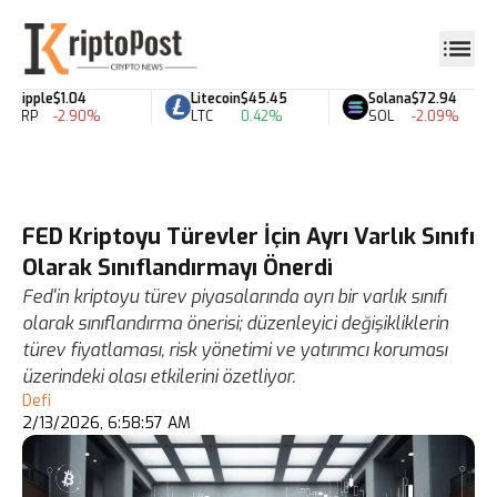
Ripple
$1.04
Litecoin
$45.45
Solana
$72.94
XRP
-2.90%
LTC
0.42%
SOL
-2.09%
FED Kriptoyu Türevler İçin Ayrı Varlık Sınıfı
Olarak Sınıflandırmayı Önerdi
Fed'in kriptoyu türev piyasalarında ayrı bir varlık sınıfı
olarak sınıflandırma önerisi; düzenleyici değişikliklerin
türev fiyatlaması, risk yönetimi ve yatırımcı koruması
üzerindeki olası etkilerini özetliyor.
Defi
2/13/2026, 6:58:57 AM