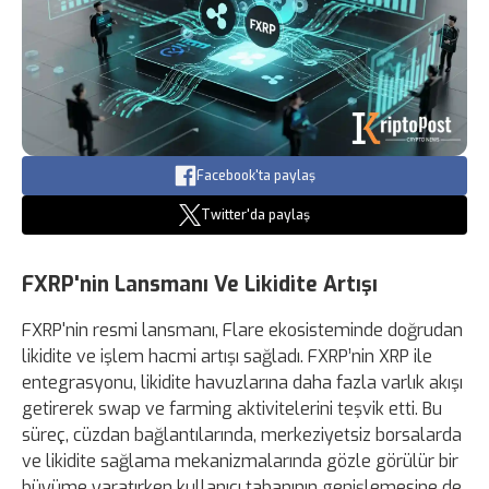
Facebook'ta paylaş
Twitter'da paylaş
FXRP'nin Lansmanı Ve Likidite Artışı
FXRP'nin resmi lansmanı, Flare ekosisteminde doğrudan
likidite ve işlem hacmi artışı sağladı. FXRP’nin XRP ile
entegrasyonu, likidite havuzlarına daha fazla varlık akışı
getirerek swap ve farming aktivitelerini teşvik etti. Bu
süreç, cüzdan bağlantılarında, merkeziyetsiz borsalarda
ve likidite sağlama mekanizmalarında gözle görülür bir
büyüme yaratırken kullanıcı tabanının genişlemesine de