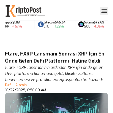
Ripple
$1.03
Litecoin
$45.54
Solana
$72.69
XRP
-1.57%
LTC
1.28%
SOL
-1.06%
Flare, FXRP Lansmanı Sonrası XRP İçin En
Önde Gelen DeFi Platformu Haline Geldi
Flare, FXRP lansmanının ardından XRP için önde gelen
DeFi platformu konumuna geldi; likidite, kullanıcı
benimsemesi ve protokol entegrasyonları hız kazandı.
Defi
|
Altcoin
10/22/2025, 6:56:09 AM