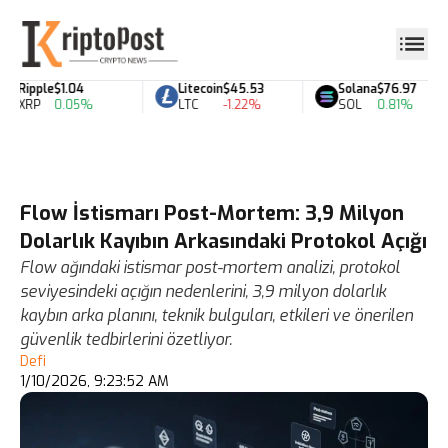
Ripple
$1.04
Litecoin
$45.53
Solana
$76.97
XRP
0.05%
LTC
-1.22%
SOL
0.81%
Flow İstismarı Post-Mortem: 3,9 Milyon
Dolarlık Kayıbın Arkasındaki Protokol Açığı
Flow ağındaki istismar post-mortem analizi, protokol
seviyesindeki açığın nedenlerini, 3,9 milyon dolarlık
kaybın arka planını, teknik bulguları, etkileri ve önerilen
güvenlik tedbirlerini özetliyor.
Defi
1/10/2026, 9:23:52 AM