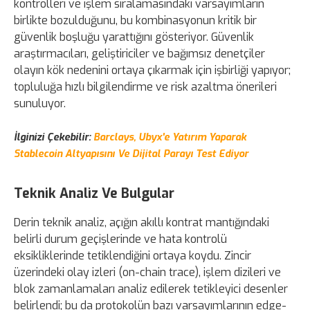
kontrolleri ve işlem sıralamasındaki varsayımların
birlikte bozulduğunu, bu kombinasyonun kritik bir
güvenlik boşluğu yarattığını gösteriyor. Güvenlik
araştırmacıları, geliştiriciler ve bağımsız denetçiler
olayın kök nedenini ortaya çıkarmak için işbirliği yapıyor;
topluluğa hızlı bilgilendirme ve risk azaltma önerileri
sunuluyor.
İlginizi Çekebilir:
Barclays, Ubyx'e Yatırım Yaparak
Stablecoin Altyapısını Ve Dijital Parayı Test Ediyor
Teknik Analiz Ve Bulgular
Derin teknik analiz, açığın akıllı kontrat mantığındaki
belirli durum geçişlerinde ve hata kontrolü
eksikliklerinde tetiklendiğini ortaya koydu. Zincir
üzerindeki olay izleri (on-chain trace), işlem dizileri ve
blok zamanlamaları analiz edilerek tetikleyici desenler
belirlendi; bu da protokolün bazı varsayımlarının edge-