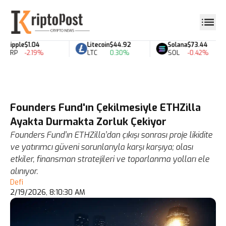
Ripple
$1.04
Litecoin
$44.92
Solana
$73.44
XRP
-2.19%
LTC
0.30%
SOL
-0.42%
Founders Fund'ın Çekilmesiyle ETHZilla
Ayakta Durmakta Zorluk Çekiyor
Founders Fund’ın ETHZilla’dan çıkışı sonrası proje likidite
ve yatırımcı güveni sorunlarıyla karşı karşıya; olası
etkiler, finansman stratejileri ve toparlanma yolları ele
alınıyor.
Defi
2/19/2026, 8:10:30 AM