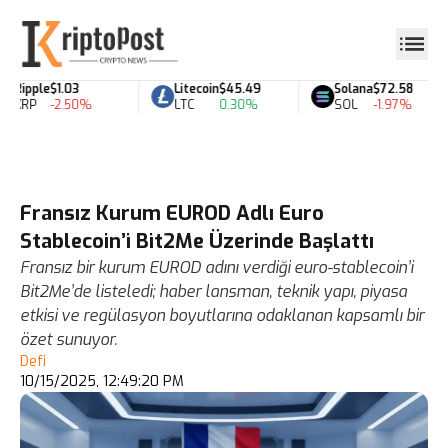
Ripple
$1.03
Litecoin
$45.49
Solana
$72.58
XRP
-2.50%
LTC
0.30%
SOL
-1.97%
Fransız Kurum EUROD Adlı Euro
Stablecoin’i Bit2Me Üzerinde Başlattı
Fransız bir kurum EUROD adını verdiği euro-stablecoin’i
Bit2Me’de listeledi; haber lansman, teknik yapı, piyasa
etkisi ve regülasyon boyutlarına odaklanan kapsamlı bir
özet sunuyor.
Defi
10/15/2025, 12:49:20 PM