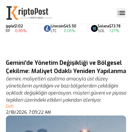
Ripple
$1.02
Litecoin
$45.50
Solana
$73.78
XRP
-0.85%
LTC
0.05%
SOL
1.27%
Gemini'de Yönetim Değişikliği ve Bölgesel
Çekilme: Maliyet Odaklı Yeniden Yapılanma
Gemini, maliyetleri azaltma amacıyla üst düzey
yöneticilerin ayrıldığını ve bazı bölgelerden çekildiğini
açıkladı; değişikliğin operasyon, müşteri güveni ve piyasa
tepkileri üzerindeki etkileri yakından izleniyor.
Defi
2/18/2026, 7:09:22 AM