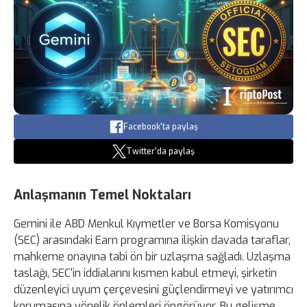
Facebook'ta paylaş
Twitter'da paylaş
Anlaşmanın Temel Noktaları
Gemini ile ABD Menkul Kıymetler ve Borsa Komisyonu
(SEC) arasındaki Earn programına ilişkin davada taraflar,
mahkeme onayına tabi ön bir uzlaşma sağladı. Uzlaşma
taslağı, SEC'in iddialarını kısmen kabul etmeyi, şirketin
düzenleyici uyum çerçevesini güçlendirmeyi ve yatırımcı
korumasına yönelik önlemleri öngörüyor. Bu gelişme,