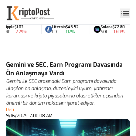
Ripple
$1.03
Litecoin
$45.52
Solana
$72.80
XRP
-2.29%
LTC
1.12%
SOL
-1.60%
Gemini ve SEC, Earn Programı Davasında
Ön Anlaşmaya Vardı
Gemini ile SEC arasındaki Earn programı davasında
ulaşılan ön anlaşma, düzenleyici uyum, yatırımcı
koruması ve kripto piyasalarına olası etkiler açısından
önemli bir dönüm noktasını işaret ediyor.
Defi
9/16/2025, 7:00:08 AM