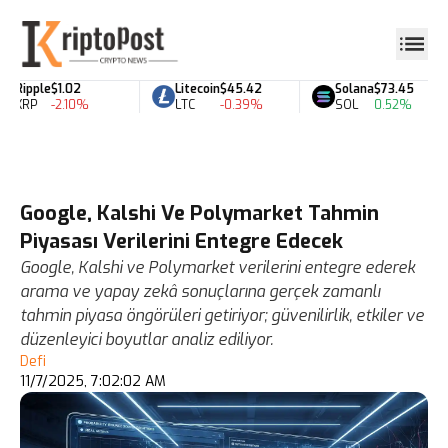
Ripple
$1.02
Litecoin
$45.42
Solana
$73.45
XRP
-2.10%
LTC
-0.39%
SOL
0.52%
Google, Kalshi Ve Polymarket Tahmin
Piyasası Verilerini Entegre Edecek
Google, Kalshi ve Polymarket verilerini entegre ederek
arama ve yapay zekâ sonuçlarına gerçek zamanlı
tahmin piyasa öngörüleri getiriyor; güvenilirlik, etkiler ve
düzenleyici boyutlar analiz ediliyor.
Defi
11/7/2025, 7:02:02 AM