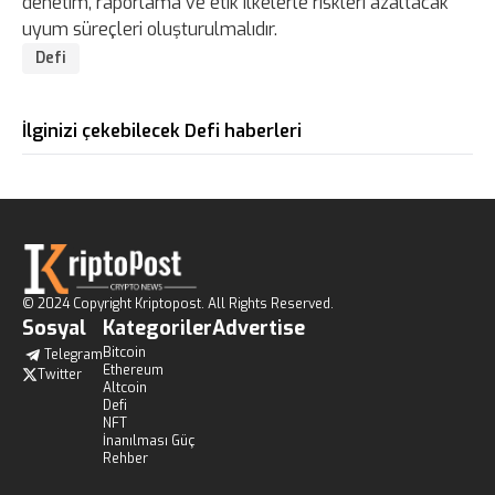
denetim, raporlama ve etik ilkelerle riskleri azaltacak
uyum süreçleri oluşturulmalıdır.
Defi
İlginizi çekebilecek Defi haberleri
© 2024 Copyright Kriptopost. All Rights Reserved.
Sosyal
Kategoriler
Advertise
Bitcoin
Telegram
Ethereum
Twitter
Altcoin
Defi
NFT
İnanılması Güç
Rehber