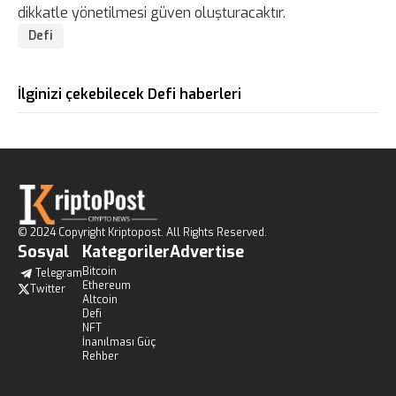
dikkatle yönetilmesi güven oluşturacaktır.
Defi
İlginizi çekebilecek Defi haberleri
© 2024 Copyright Kriptopost. All Rights Reserved.
Sosyal
Kategoriler
Advertise
Bitcoin
Telegram
Ethereum
Twitter
Altcoin
Defi
NFT
İnanılması Güç
Rehber