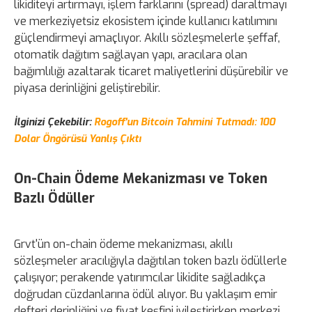
likiditeyi artırmayı, işlem farklarını (spread) daraltmayı
ve merkeziyetsiz ekosistem içinde kullanıcı katılımını
güçlendirmeyi amaçlıyor. Akıllı sözleşmelerle şeffaf,
otomatik dağıtım sağlayan yapı, aracılara olan
bağımlılığı azaltarak ticaret maliyetlerini düşürebilir ve
piyasa derinliğini geliştirebilir.
İlginizi Çekebilir:
Rogoff'un Bitcoin Tahmini Tutmadı: 100
Dolar Öngörüsü Yanlış Çıktı
On-Chain Ödeme Mekanizması ve Token
Bazlı Ödüller
Grvt'ün on-chain ödeme mekanizması, akıllı
sözleşmeler aracılığıyla dağıtılan token bazlı ödüllerle
çalışıyor; perakende yatırımcılar likidite sağladıkça
doğrudan cüzdanlarına ödül alıyor. Bu yaklaşım emir
defteri derinliğini ve fiyat keşfini iyileştirirken merkezi