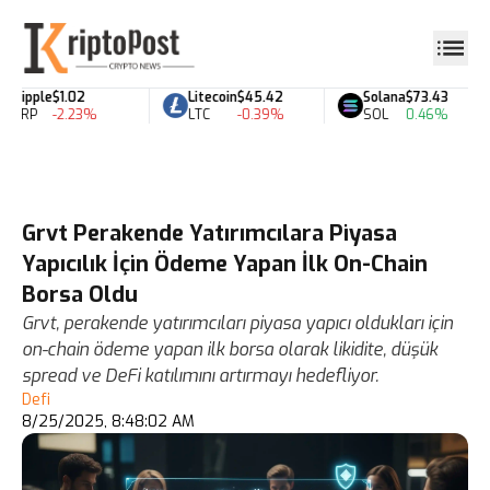
Ripple
$1.02
Litecoin
$45.42
Solana
$73.43
XRP
-2.23%
LTC
-0.39%
SOL
0.46%
Grvt Perakende Yatırımcılara Piyasa
Yapıcılık İçin Ödeme Yapan İlk On-Chain
Borsa Oldu
Grvt, perakende yatırımcıları piyasa yapıcı oldukları için
on-chain ödeme yapan ilk borsa olarak likidite, düşük
spread ve DeFi katılımını artırmayı hedefliyor.
Defi
8/25/2025, 8:48:02 AM