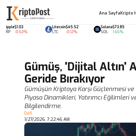
Ana Sayfa
Kripto 
pple
$1.03
Litecoin
$45.52
Solana
$73.85
RP
-0.63%
LTC
-0.12%
SOL
1.66%
Gümüş, 'Dijital Altın' 
Geride Bırakıyor
Gümüşün Kriptoya Karşı Güçlenmesi ve 'Dij
Piyasa Dinamikleri, Yatırımcı Eğilimler
Bilgilendirme.
Defi
1/27/2026, 7:22:46 AM