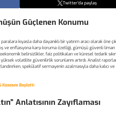
Twitter'da paylaş
ümüşün Güçlenen Konumu
aralara kıyasla daha dayanıklı bir yatırım aracı olarak öne ç
rtış ve enflasyona karşı koruma özelliği, gümüşü güvenli liman
oekonomik belirsizlikler, faiz politikaları ve küresel tedarik sıkın
ksek volatilite güvenilirlik sorunlarını artırdı. Analist raporla
landırırken, spekülatif sermayenin azalmasıyla daha kalıcı ve 
ü Kasasını Başlattı
ltın” Anlatısının Zayıflaması