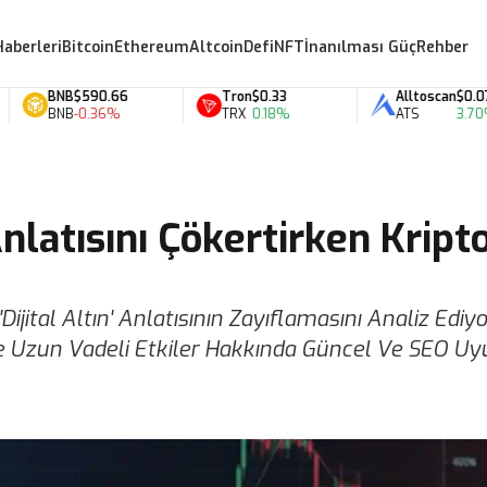
Haberleri
Bitcoin
Ethereum
Altcoin
Defi
NFT
İnanılması Güç
Rehber
BNB
$590.66
Tron
$0.33
Alltoscan
$0.07
BNB
-0.36%
TRX
0.18%
ATS
3.70%
Anlatısını Çökertirken Kript
ital Altın' Anlatısının Zayıflamasını Analiz Ediyo
i ve Uzun Vadeli Etkiler Hakkında Güncel Ve SEO U