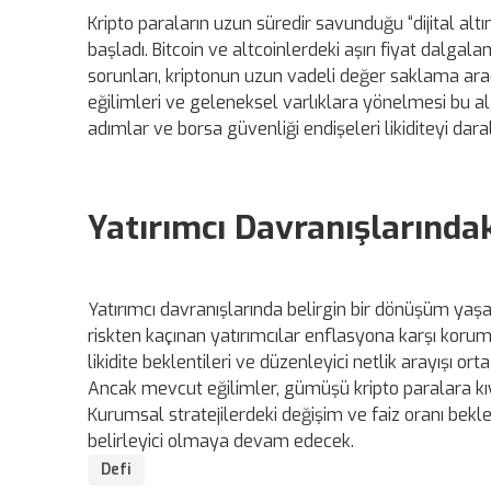
Kripto paraların uzun süredir savunduğu “dijital a
başladı. Bitcoin ve altcoinlerdeki aşırı fiyat dalga
sorunları, kriptonun uzun vadeli değer saklama aracı
eğilimleri ve geleneksel varlıklara yönelmesi bu alg
adımlar ve borsa güvenliği endişeleri likiditeyi daral
Yatırımcı Davranışlarındak
Yatırımcı davranışlarında belirgin bir dönüşüm yaşa
riskten kaçınan yatırımcılar enflasyona karşı koruma 
likidite beklentileri ve düzenleyici netlik arayışı 
Ancak mevcut eğilimler, gümüşü kripto paralara kıyas
Kurumsal stratejilerdeki değişim ve faiz oranı bekl
belirleyici olmaya devam edecek.
Defi