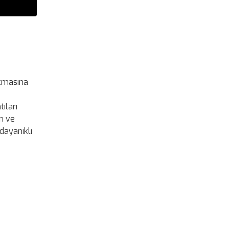
ıkmasına
tıları
rı ve
dayanıklı