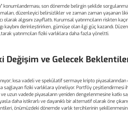
ltın” konumlandırması, son dönemde belirgin şekilde sorgulanm
lanmaları, düzenleyici belirsizlikler ve zaman zaman yaşanan liki
 olarak algısını zayıflattı. Kurumsal yatırımcıların riskten kaç
ı kaybını derinleştirirken, gümüşe olan ilgi güç kazandı. Düzen
tarak yatırımcıları fiziki varlıklara daha fazla yöneltti.
i Değişim ve Gelecek Beklentile
nıyor; kısa vadeli ve spekülatif sermaye kripto piyasalarından 
sağlayan fiziki varlıklara yöneliyor. Portföy çeşitlendirmesi ih
orta ve uzun vadede piyasaların yeniden dengelenmesine katkı sağ
la daha istikrarlı ve dayanıklı bir alternatif olarak öne çıkarı
entileri, önümüzdeki dönemde varlık tercihlerinin şekillenmesi