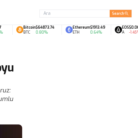
Search
Bitcoin
$64873.74
Ethereum
$1913.49
EOS
$0.06
BTC
0.80%
ETH
0.64%
A
-1.45%
oyu
ruz:
yumlu