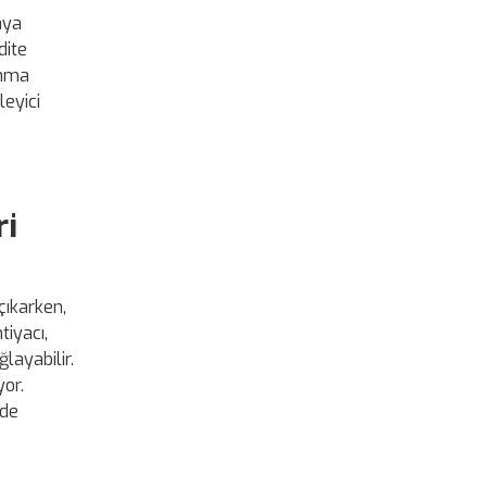
aya
dite
ınma
leyici
ri
çıkarken,
tiyacı,
layabilir.
yor.
nde