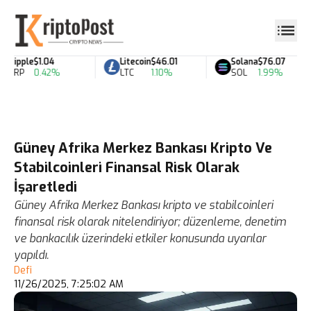
Ripple
$1.04
Litecoin
$46.01
Solana
$76.07
XRP
0.42%
LTC
1.10%
SOL
1.99%
Güney Afrika Merkez Bankası Kripto Ve
Stabilcoinleri Finansal Risk Olarak
İşaretledi
Güney Afrika Merkez Bankası kripto ve stabilcoinleri
finansal risk olarak nitelendiriyor; düzenleme, denetim
ve bankacılık üzerindeki etkiler konusunda uyarılar
yapıldı.
Defi
11/26/2025, 7:25:02 AM