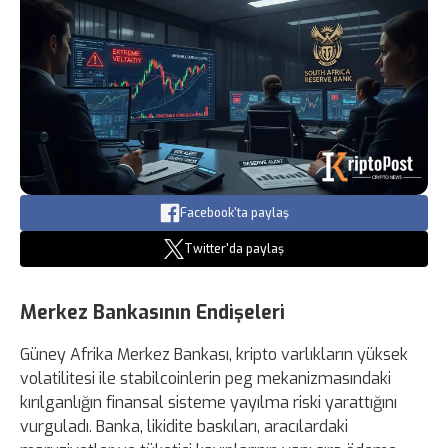
Facebook'ta paylaş
Twitter'da paylaş
Merkez Bankasının Endişeleri
Güney Afrika Merkez Bankası, kripto varlıkların yüksek
volatilitesi ile stabilcoinlerin peg mekanizmasındaki
kırılganlığın finansal sisteme yayılma riski yarattığını
vurguladı. Banka, likidite baskıları, aracılardaki