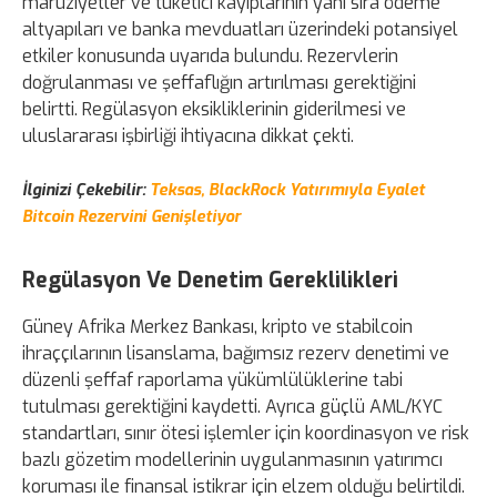
maruziyetler ve tüketici kayıplarının yanı sıra ödeme
altyapıları ve banka mevduatları üzerindeki potansiyel
etkiler konusunda uyarıda bulundu. Rezervlerin
doğrulanması ve şeffaflığın artırılması gerektiğini
belirtti. Regülasyon eksikliklerinin giderilmesi ve
uluslararası işbirliği ihtiyacına dikkat çekti.
İlginizi Çekebilir:
Teksas, BlackRock Yatırımıyla Eyalet
Bitcoin Rezervini Genişletiyor
Regülasyon Ve Denetim Gereklilikleri
Güney Afrika Merkez Bankası, kripto ve stabilcoin
ihraççılarının lisanslama, bağımsız rezerv denetimi ve
düzenli şeffaf raporlama yükümlülüklerine tabi
tutulması gerektiğini kaydetti. Ayrıca güçlü AML/KYC
standartları, sınır ötesi işlemler için koordinasyon ve risk
bazlı gözetim modellerinin uygulanmasının yatırımcı
koruması ile finansal istikrar için elzem olduğu belirtildi.