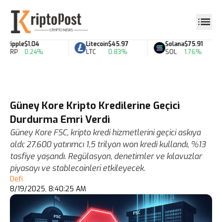
Ripple
$1.04
Litecoin
$45.97
Solana
$75.91
XRP
0.24%
LTC
0.83%
SOL
1.76%
Güney Kore Kripto Kredilerine Geçici
Durdurma Emri Verdi
Güney Kore FSC, kripto kredi hizmetlerini geçici askıya
aldı; 27.600 yatırımcı 1,5 trilyon won kredi kullandı, %13
tasfiye yaşandı. Regülasyon, denetimler ve kılavuzlar
piyasayı ve stablecoinleri etkileyecek.
Defi
8/19/2025, 8:40:25 AM