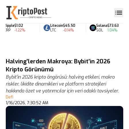
Ripple
$1.02
Litecoin
$45.50
Solana
$73.63
XRP
-1.22%
LTC
-0.14%
SOL
1.04%
Halving'lerden Makroya: Bybit'in 2026
Kripto Görünümü
Bybit’in 2026 kripto öngörüsü: halving etkileri, makro
riskler, likidite dinamikleri ve platform stratejileri
hakkında özet ve yatırımcılar için veri odaklı tavsiyeler.
Defi
1/16/2026, 7:30:52 AM