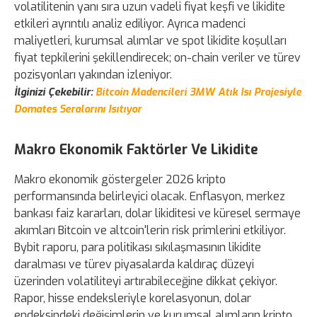
volatilitenin yanı sıra uzun vadeli fiyat keşfi ve likidite
etkileri ayrıntılı analiz ediliyor. Ayrıca madenci
maliyetleri, kurumsal alımlar ve spot likidite koşulları
fiyat tepkilerini şekillendirecek; on-chain veriler ve türev
pozisyonları yakından izleniyor.
İlginizi Çekebilir:
Bitcoin Madencileri 3MW Atık Isı Projesiyle
Domates Seralarını Isıtıyor
Makro Ekonomik Faktörler Ve Likidite
Makro ekonomik göstergeler 2026 kripto
performansında belirleyici olacak. Enflasyon, merkez
bankası faiz kararları, dolar likiditesi ve küresel sermaye
akımları Bitcoin ve altcoin'lerin risk primlerini etkiliyor.
Bybit raporu, para politikası sıkılaşmasının likidite
daralması ve türev piyasalarda kaldıraç düzeyi
üzerinden volatiliteyi artırabileceğine dikkat çekiyor.
Rapor, hisse endeksleriyle korelasyonun, dolar
endeksindeki değişimlerin ve kurumsal alımların kripto