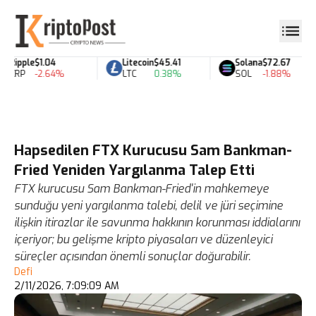
Ripple
$1.04
Litecoin
$45.41
Solana
$72.67
XRP
-2.64%
LTC
0.38%
SOL
-1.88%
Hapsedilen FTX Kurucusu Sam Bankman-
Fried Yeniden Yargılanma Talep Etti
FTX kurucusu Sam Bankman-Fried'in mahkemeye
sunduğu yeni yargılanma talebi, delil ve jüri seçimine
ilişkin itirazlar ile savunma hakkının korunması iddialarını
içeriyor; bu gelişme kripto piyasaları ve düzenleyici
süreçler açısından önemli sonuçlar doğurabilir.
Defi
2/11/2026, 7:09:09 AM