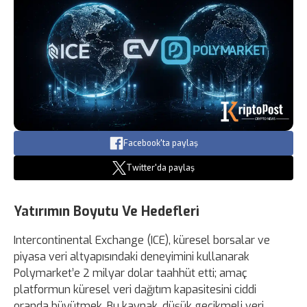
Facebook'ta paylaş
Twitter'da paylaş
Yatırımın Boyutu Ve Hedefleri
Intercontinental Exchange (ICE), küresel borsalar ve
piyasa veri altyapısındaki deneyimini kullanarak
Polymarket’e 2 milyar dolar taahhüt etti; amaç
platformun küresel veri dağıtım kapasitesini ciddi
oranda büyütmek. Bu kaynak, düşük gecikmeli veri