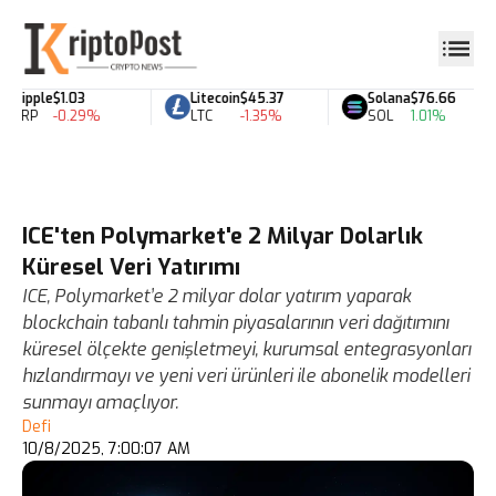
Ripple
$1.03
Litecoin
$45.37
Solana
$76.66
XRP
-0.29%
LTC
-1.35%
SOL
1.01%
ICE'ten Polymarket'e 2 Milyar Dolarlık
Küresel Veri Yatırımı
ICE, Polymarket’e 2 milyar dolar yatırım yaparak
blockchain tabanlı tahmin piyasalarının veri dağıtımını
küresel ölçekte genişletmeyi, kurumsal entegrasyonları
hızlandırmayı ve yeni veri ürünleri ile abonelik modelleri
sunmayı amaçlıyor.
Defi
10/8/2025, 7:00:07 AM