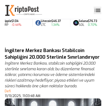
Ripple
$1.04
Litecoin
$46.37
Solana
$76.73
XRP
-0.44%
LTC
1.34%
SOL
0.70%
İngiltere Merkez Bankası Stabilcoin
Sahipliğini 20.000 Sterlinle Sınırlandırıyor
İngiltere Merkez Bankası, stabilcoin sahipliğini 20.000
sterlinle sınırlama kararı aldı; bu düzenleme finansal
istikrar, yatırımcı koruması ve ödeme sistemlerindeki
riskleri azaltmayı hedefliyor; piyasa etkileri ve uyum
süreci hakkında öne çıkan noktalar burada.
Defi
11/11/2025, 11:03:48 AM