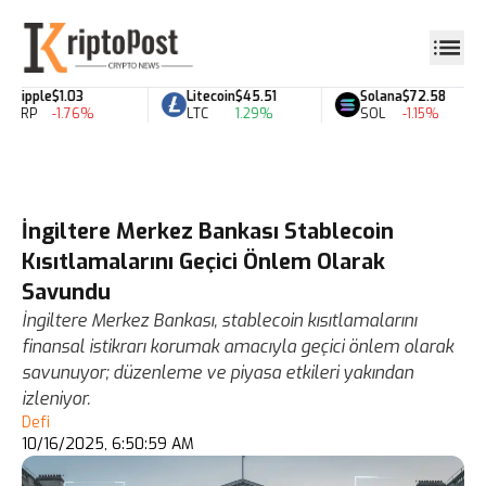
Ripple
$1.03
Litecoin
$45.51
Solana
$72.58
XRP
-1.76%
LTC
1.29%
SOL
-1.15%
İngiltere Merkez Bankası Stablecoin
Kısıtlamalarını Geçici Önlem Olarak
Savundu
İngiltere Merkez Bankası, stablecoin kısıtlamalarını
finansal istikrarı korumak amacıyla geçici önlem olarak
savunuyor; düzenleme ve piyasa etkileri yakından
izleniyor.
Defi
10/16/2025, 6:50:59 AM