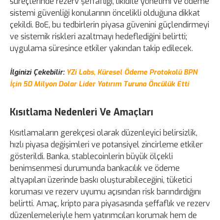
süreçlerinde rezerv şeffaflığı, likidite yönetimi ve ödeme
sistemi güvenliği konularının öncelikli olduğuna dikkat
çekildi. BoE, bu tedbirlerin piyasa güvenini güçlendirmeyi
ve sistemik riskleri azaltmayı hedeflediğini belirtti;
uygulama süresince etkiler yakından takip edilecek.
İlginizi Çekebilir:
YZi Labs, Küresel Ödeme Protokolü BPN
İçin 50 Milyon Dolar Lider Yatırım Turuna Öncülük Etti
Kısıtlama Nedenleri Ve Amaçları
Kısıtlamaların gerekçesi olarak düzenleyici belirsizlik,
hızlı piyasa değişimleri ve potansiyel zincirleme etkiler
gösterildi. Banka, stablecoinlerin büyük ölçekli
benimsenmesi durumunda bankacılık ve ödeme
altyapıları üzerinde baskı oluşturabileceğini, tüketici
koruması ve rezerv uyumu açısından risk barındırdığını
belirtti. Amaç, kripto para piyasasında şeffaflık ve rezerv
düzenlemeleriyle hem yatırımcıları korumak hem de