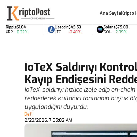
Ana Sayfa
Kripto 
Ripple
$1.04
Litecoin
$45.53
Solana
$75.00
XRP
0.32%
LTC
-0.40%
SOL
2.09%
IoTeX Saldırıyı Kontrol
Kayıp Endişesini Redde
IoTeX, saldırıyı hızlıca izole edip on-chai
reddederek kullanıcı fonlarının büyük 
uygulandığını duyurdu.
Defi
2/23/2026, 7:05:02 AM