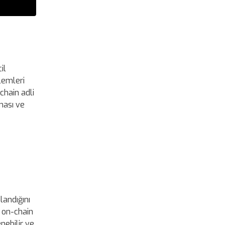
il
şlemleri
chain adli
nması ve
landığını
k on-chain
nebilir ve