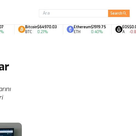
Search
Bitcoin
$64970.03
Ethereum
$1919.75
EOS
$0.06
BTC
0.21%
ETH
0.40%
A
-0.86
ar
arını
i