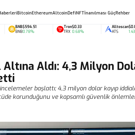
Haberleri
Bitcoin
Ethereum
Altcoin
Defi
NFT
İnanılması Güç
Rehber
BNB
$594.51
Tron
$0.33
Alltoscan
$0.07
BNB
0.78%
TRX
0.68%
ATS
1.43%
 Altına Aldı: 4,3 Milyon Dol
tti
n incelemeler başlattı; 4,3 milyon dolar kayıp iddial
ölçüde korunduğunu ve kapsamlı güvenlik önlemler