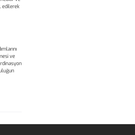
l edilerek
ımlarını
mesi ve
oordinasyon
luluğun