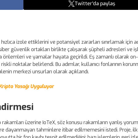
Twitter'da paylaş
hızlıca izole ettiklerini ve potansiyel zararları sınırlamak için ac
iber güvenlik ortakları birlikte çalışarak şüpheli adresleri ve i
a önlemleri ve yamalar hayata geçirildi. Eş zamanlı olarak on-
riskli noktalar belirlendi. Bu adımlar, kullanıcı fonlarının koru
enin merkezi unsurları olarak açıklandı.
Kripto Yasağı Uyguluyor
ndirmesi
p rakamları üzerine IoTeX, söz konusu rakamların yanlış yorum
re dayanmayan tahminlere itibar edilmemesini istedi. Proje, il
yutta bir fon kaybı tespit edilmediğini; bazı işlemlerin geri izle