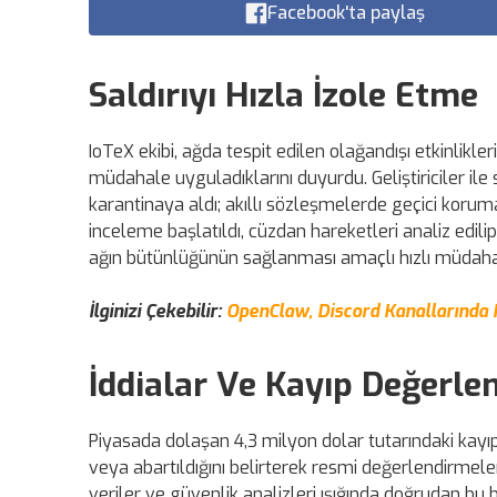
Facebook'ta paylaş
Saldırıyı Hızla İzole Etme
IoTeX ekibi, ağda tespit edilen olağandışı etkinlikleri 
müdahale uyguladıklarını duyurdu. Geliştiriciler ile s
karantinaya aldı; akıllı sözleşmelerde geçici korum
inceleme başlatıldı, cüzdan hareketleri analiz edilip 
ağın bütünlüğünün sağlanması amaçlı hızlı müdahal
İlginizi Çekebilir:
OpenClaw, Discord Kanallarında 
İddialar Ve Kayıp Değerle
Piyasada dolaşan 4,3 milyon dolar tutarındaki kayı
veya abartıldığını belirterek resmi değerlendirmele
veriler ve güvenlik analizleri ışığında doğrudan bu bo