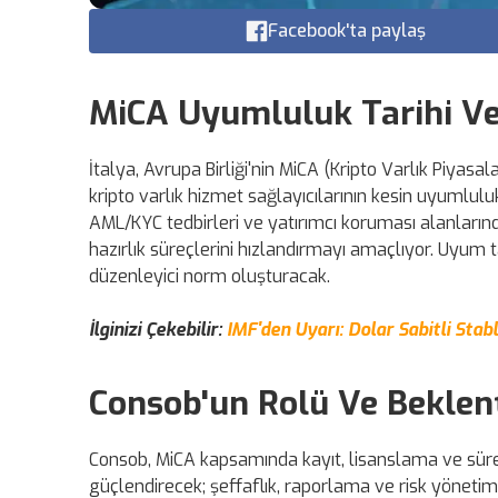
Facebook'ta paylaş
MiCA Uyumluluk Tarihi V
İtalya, Avrupa Birliği'nin MiCA (Kripto Varlık Piya
kripto varlık hizmet sağlayıcılarının kesin uyumluluk
AML/KYC tedbirleri ve yatırımcı koruması alanlarınd
hazırlık süreçlerini hızlandırmayı amaçlıyor. Uyum 
düzenleyici norm oluşturacak.
İlginizi Çekebilir:
IMF'den Uyarı: Dolar Sabitli Stab
Consob'un Rolü Ve Beklent
Consob, MiCA kapsamında kayıt, lisanslama ve sür
güçlendirecek; şeffaflık, raporlama ve risk yöneti