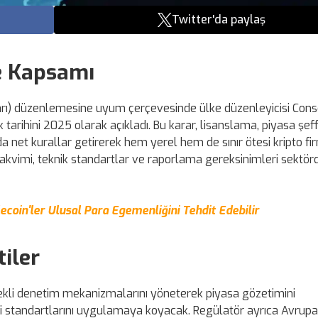
Twitter'da paylaş
e Kapsamı
saları) düzenlemesine uyum çerçevesinde ülke düzenleyicisi Cons
 tarihini 2025 olarak açıkladı. Bu karar, lisanslama, piyasa şeffa
a net kurallar getirerek hem yerel hem de sınır ötesi kripto fi
takvimi, teknik standartlar ve raporlama gereksinimleri sektörd
lecoin'ler Ulusal Para Egemenliğini Tehdit Edebilir
iler
ekli denetim mekanizmalarını yöneterek piyasa gözetimini
mi standartlarını uygulamaya koyacak. Regülatör ayrıca Avrupa