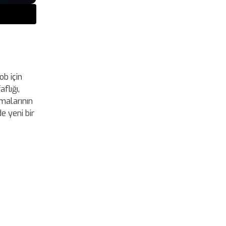
ob için
flığı,
rmalarının
e yeni bir