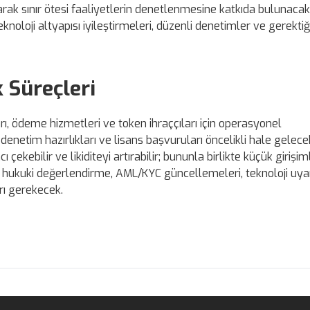
rak sınır ötesi faaliyetlerin denetlenmesine katkıda bulunacak
oloji altyapısı iyileştirmeleri, düzenli denetimler ve gerektiğ
k Süreçleri
rı, ödeme hizmetleri ve token ihraççıları için operasyonel
enetim hazırlıkları ve lisans başvuruları öncelikli hale gelece
kebilir ve likiditeyi artırabilir; bununla birlikte küçük girişiml
rin hukuki değerlendirme, AML/KYC güncellemeleri, teknoloji uy
ı gerekecek.