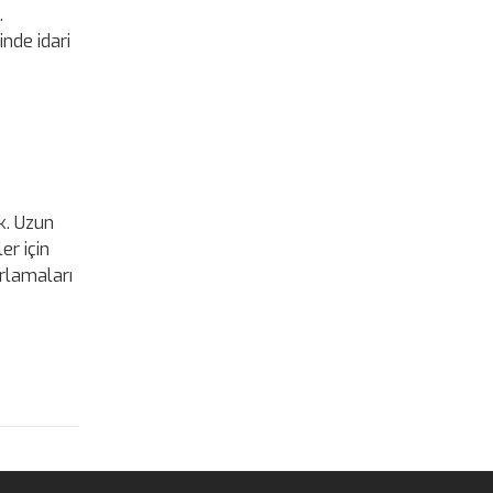
.
inde idari
k. Uzun
er için
arlamaları