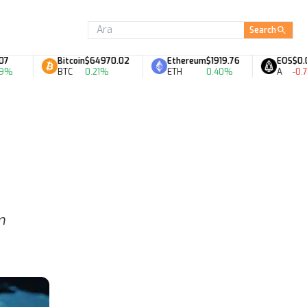
Search
Bitcoin
$64970.02
Ethereum
$1919.76
EOS
$0.06
BTC
0.21%
ETH
0.40%
A
-0.78%
m