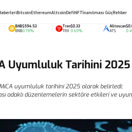
Haberleri
Bitcoin
Ethereum
Altcoin
Defi
NFT
İnanılması Güç
Rehber
BNB
$594.53
Tron
$0.33
Alltoscan
$0.07
BNB
0.78%
TRX
0.69%
ATS
0.49%
CA Uyumluluk Tarihini 2025
n MiCA uyumluluk tarihini 2025 olarak belirledi;
ası odaklı düzenlemelerin sektöre etkileri ve uyu