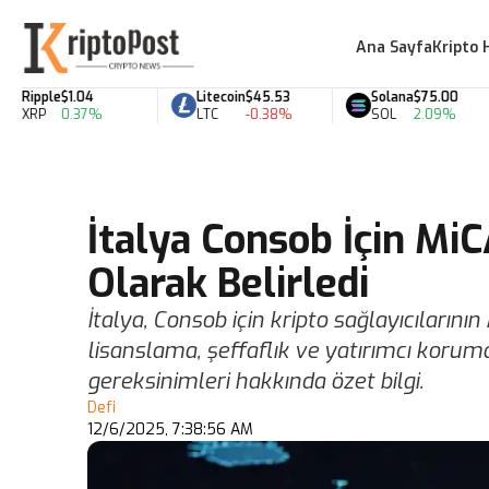
Ana Sayfa
Kripto 
Ripple
$1.04
Litecoin
$45.53
Solana
$75.00
XRP
0.37%
LTC
-0.38%
SOL
2.09%
İtalya Consob İçin Mi
Olarak Belirledi
İtalya, Consob için kripto sağlayıcılarını
lisanslama, şeffaflık ve yatırımcı korum
gereksinimleri hakkında özet bilgi.
Defi
12/6/2025, 7:38:56 AM