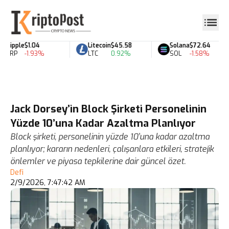
Ripple
$1.04
Litecoin
$45.58
Solana
$72.64
XRP
-1.93%
LTC
0.92%
SOL
-1.58%
Jack Dorsey’in Block Şirketi Personelinin
Yüzde 10’una Kadar Azaltma Planlıyor
Block şirketi, personelinin yüzde 10’una kadar azaltma
planlıyor; kararın nedenleri, çalışanlara etkileri, stratejik
önlemler ve piyasa tepkilerine dair güncel özet.
Defi
2/9/2026, 7:47:42 AM