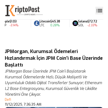
ipple
$1.03
Litecoin
$45.38
Solana
$72.72
RP
-3.14%
LTC
0.28%
SOL
-2.33%
JPMorgan, Kurumsal Ödemeleri
Hızlandırmak İçin JPM Coin'i Base Üzerinde
Başlattı
JPMorgan Base Üzerinde JPM Coin'i Başlatarak
Kurumsal Ödemelerde Hızlı, Düşük Maliyetli Ve
Uyumluluk Odaklı Dijital Transferler Sunuyor; Ethereum
L2 Base Entegrasyonu, Kurumsal Güvenlik Ve Likidite
Yönetimi Öne Çıkıyor.
Defi
11/12/2025, 7:36:35 AM