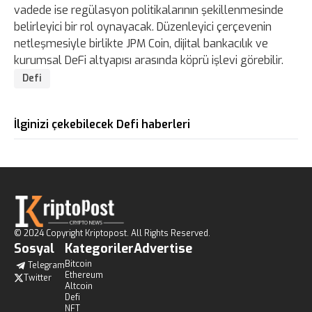
vadede ise regülasyon politikalarının şekillenmesinde
belirleyici bir rol oynayacak. Düzenleyici çerçevenin
netleşmesiyle birlikte JPM Coin, dijital bankacılık ve
kurumsal DeFi altyapısı arasında köprü işlevi görebilir.
Defi
İlginizi çekebilecek Defi haberleri
© 2024 Copyright Kriptopost. All Rights Reserved.
Sosyal
Kategoriler
Advertise
Bitcoin
Telegram
Ethereum
Twitter
Altcoin
Defi
NFT