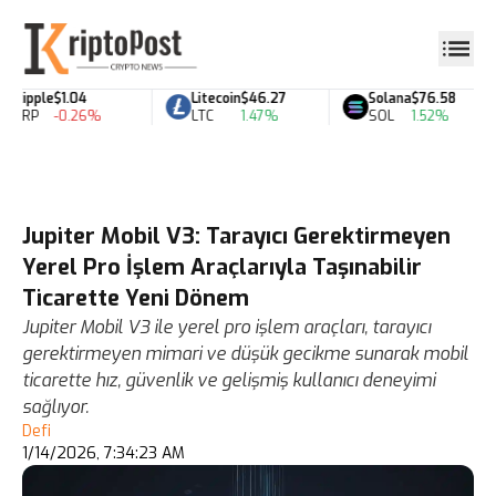
Ripple
$1.04
Litecoin
$46.27
Solana
$76.58
XRP
-0.26%
LTC
1.47%
SOL
1.52%
Jupiter Mobil V3: Tarayıcı Gerektirmeyen
Yerel Pro İşlem Araçlarıyla Taşınabilir
Ticarette Yeni Dönem
Jupiter Mobil V3 ile yerel pro işlem araçları, tarayıcı
gerektirmeyen mimari ve düşük gecikme sunarak mobil
ticarette hız, güvenlik ve gelişmiş kullanıcı deneyimi
sağlıyor.
Defi
1/14/2026, 7:34:23 AM