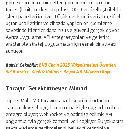
gerçek zamanlı emir defteri görünümü, çoklu emir
türleri (limit, market, stop-loss, OCO) ve özelleştirilebilir
işlem panelleri içeriyor. Düşük gecikmeli veri akışı, şifreli
uçtan uca iletişim ve cihazda yapılan ön işlemleme
sayesinde işlemler daha hızlı ve güvenli gerçekleşiyor.
Ayrıca uygulama, API entegrasyonları ve geliştirici
araçlarıyla strateji uygulamaları için esnek bir altyapı
sunuyor.
İlginizi Çekebilir:
BNB Chain 2025 Yükseltmeleri Ücretleri
%98 Azalttı, Günlük Kullanıcı Sayısı 4,8 Milyona Ulaştı
Tarayıcı Gerektirmeyen Mimari
Jupiter Mobil V3, tarayıcı tabanlı köprüleri ortadan
kaldırarak yerel uygulama mimarisiyle doğrudan cihaza
entegre oluyor; WebSocket ve optimize edilmiş API
bağlantılarıyla gerçek zamanlı veri sağlıyor. Bu yaklaşım
sayfa yükleme gecikmelerini, bellek tüketimini ve