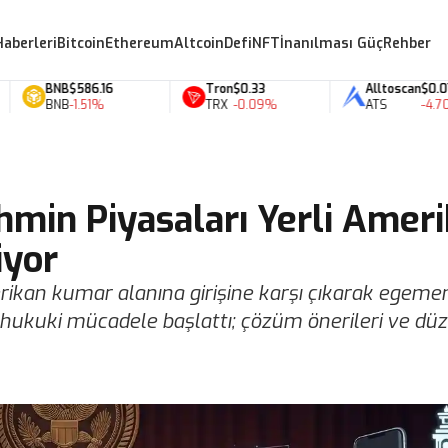
Haberleri
Bitcoin
Ethereum
Altcoin
Defi
NFT
İnanılması Güç
Rehber
BNB
$586.16
Tron
$0.33
Alltoscan
$0.07
BNB
-1.51%
TRX
-0.09%
ATS
-4.70%
ahmin Piyasaları Yerli Amer
iyor
erikan kumar alanına girişine karşı çıkarak egemen
ukuki mücadele başlattı; çözüm önerileri ve düz