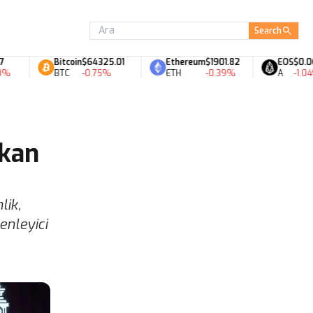
Search
Bitcoin
$64325.01
Ethereum
$1901.82
EOS
$0.06
BTC
-0.75%
ETH
-0.39%
A
-1.04%
ikan
lik,
enleyici