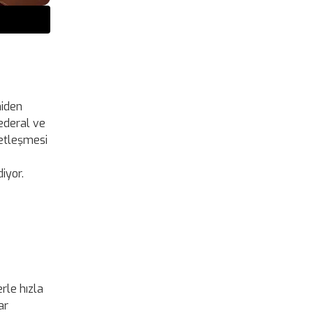
niden
federal ve
netleşmesi
iyor.
rle hızla
ar