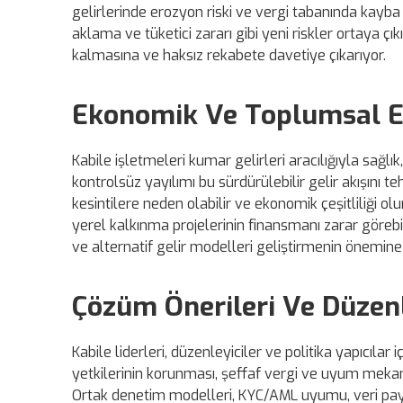
gelirlerinde erozyon riski ve vergi tabanında kayba
aklama ve tüketici zararı gibi yeni riskler ortaya ç
kalmasına ve haksız rekabete davetiye çıkarıyor.
Ekonomik Ve Toplumsal E
Kabile işletmeleri kumar gelirleri aracılığıyla sağlık
kontrolsüz yayılımı bu sürdürülebilir gelir akışını te
kesintilere neden olabilir ve ekonomik çeşitliliği ol
yerel kalkınma projelerinin finansmanı zarar görebil
ve alternatif gelir modelleri geliştirmenin önemine
Çözüm Önerileri Ve Düzenl
Kabile liderleri, düzenleyiciler ve politika yapıcıla
yetkilerinin korunması, şeffaf vergi ve uyum mekan
Ortak denetim modelleri, KYC/AML uyumu, veri payla