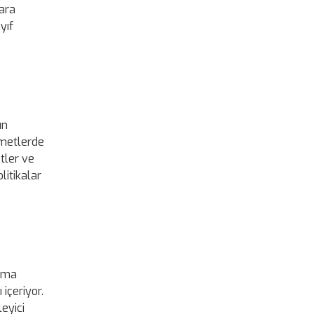
para
yıf
ın
izmetlerde
etler ve
litikalar
lama
içeriyor.
eyici