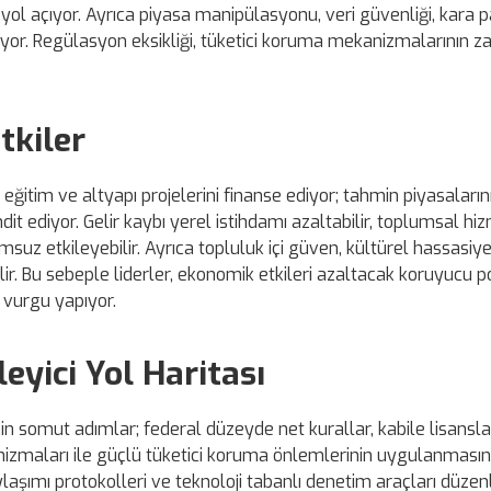
 yol açıyor. Ayrıca piyasa manipülasyonu, veri güvenliği, kara 
ıkıyor. Regülasyon eksikliği, tüketici koruma mekanizmalarının za
tkiler
, eğitim ve altyapı projelerini finanse ediyor; tahmin piyasaların
hdit ediyor. Gelir kaybı yerel istihdamı azaltabilir, toplumsal h
umsuz etkileyebilir. Ayrıca topluluk içi güven, kültürel hassasiy
ir. Bu sebeple liderler, ekonomik etkileri azaltacak koruyucu po
 vurgu yapıyor.
eyici Yol Haritası
r için somut adımlar; federal düzeyde net kurallar, kabile lisans
izmaları ile güçlü tüketici koruma önlemlerinin uygulanmasını 
şımı protokolleri ve teknoloji tabanlı denetim araçları düzenl