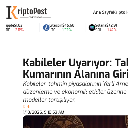
Ana Sayfa
Kripto 
pple
$1.03
Litecoin
$45.60
Solana
$72.91
P
-2.11%
LTC
1.32%
SOL
-1.42%
Kabileler Uyarıyor: T
Kumarının Alanına Gir
Kabileler, tahmin piyasalarının Yerli Am
düzenleme ve ekonomik etkiler üzerine h
modeller tartışılıyor.
Defi
1/10/2026, 9:10:53 AM