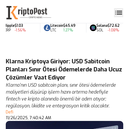
Ripple
$1.03
Litecoin
$45.49
Solana
$72.62
XRP
-1.56%
LTC
1.27%
SOL
-1.08%
Klarna Kriptoya Giriyor: USD Sabitcoin
Planları Sınır Ötesi Ödemelerde Daha Ucuz
Çözümler Vaat Ediyor
Klarna’nın USD sabitcoin planı, sınır ötesi ödemelerde
maliyetleri düşürüp işlem hızını artırma hedefiyle
fintech ve kripto alanında önemli bir adım atıyor;
regülasyon, likidite ve entegrasyon kritik olacaktır.
Defi
11/26/2025, 7:40:42 AM