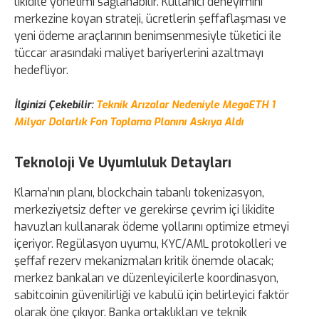
likidite yönetimi sağlanabilir. Kullanıcı deneyimini
merkezine koyan strateji, ücretlerin şeffaflaşması ve
yeni ödeme araçlarının benimsenmesiyle tüketici ile
tüccar arasındaki maliyet bariyerlerini azaltmayı
hedefliyor.
İlginizi Çekebilir:
Teknik Arızalar Nedeniyle MegaETH 1
Milyar Dolarlık Fon Toplama Planını Askıya Aldı
Teknoloji Ve Uyumluluk Detayları
Klarna’nın planı, blockchain tabanlı tokenizasyon,
merkeziyetsiz defter ve gerekirse çevrim içi likidite
havuzları kullanarak ödeme yollarını optimize etmeyi
içeriyor. Regülasyon uyumu, KYC/AML protokolleri ve
şeffaf rezerv mekanizmaları kritik önemde olacak;
merkez bankaları ve düzenleyicilerle koordinasyon,
sabitcoinin güvenilirliği ve kabulü için belirleyici faktör
olarak öne çıkıyor. Banka ortaklıkları ve teknik