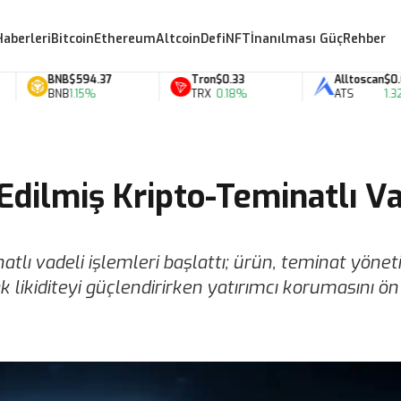
Haberleri
Bitcoin
Ethereum
Altcoin
Defi
NFT
İnanılması Güç
Rehber
BNB
$594.37
Tron
$0.33
Alltoscan
$0.07
BNB
1.15%
TRX
0.18%
ATS
1.32%
Edilmiş Kripto-Teminatlı Va
tlı vadeli işlemleri başlattı; ürün, teminat yönet
 likiditeyi güçlendirirken yatırımcı korumasını ön