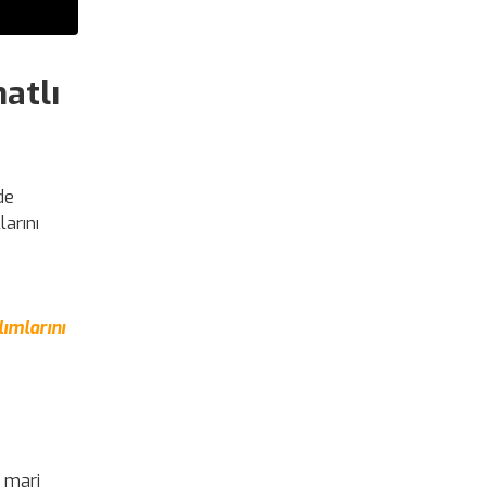
atlı
de
larını
lımlarını
a marj