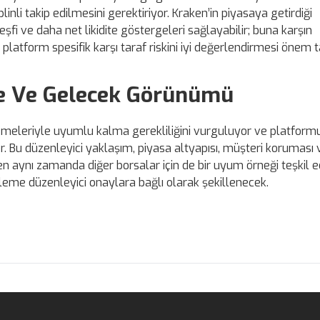
plinli takip edilmesini gerektiriyor. Kraken’in piyasaya getirdiği
şfi ve daha net likidite göstergeleri sağlayabilir; buna karşın
e platform spesifik karşı taraf riskini iyi değerlendirmesi önem t
ve Ve Gelecek Görünümü
lemeleriyle uyumlu kalma gerekliliğini vurguluyor ve platform
. Bu düzenleyici yaklaşım, piyasa altyapısı, müşteri koruması 
n aynı zamanda diğer borsalar için de bir uyum örneği teşkil ed
leme düzenleyici onaylara bağlı olarak şekillenecek.