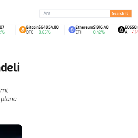
Search
Bitcoin
$64954.80
Ethereum
$1916.40
EOS
$0.06
BTC
0.65%
ETH
0.42%
A
-1.14%
deli
imi,
 plana