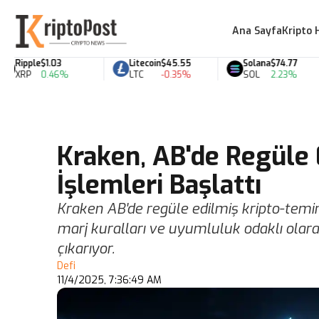
Ana Sayfa
Kripto 
Ripple
$1.03
Litecoin
$45.55
Solana
$74.77
XRP
0.46%
LTC
-0.35%
SOL
2.23%
Kraken, AB'de Regüle 
İşlemleri Başlattı
Kraken AB'de regüle edilmiş kripto-temina
marj kuralları ve uyumluluk odaklı olarak
çıkarıyor.
Defi
11/4/2025, 7:36:49 AM