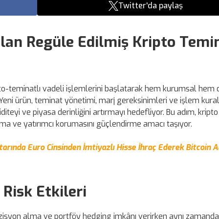
Twitter'da paylaş
lan Regüle Edilmiş Kripto Temin
ipto-teminatlı vadeli işlemlerini başlatarak hem kurumsal hem 
Yeni ürün, teminat yönetimi, marj gereksinimleri ve işlem kural
iteyi ve piyasa derinliğini artırmayı hedefliyor. Bu adım, kripto
ırma ve yatırımcı korumasını güçlendirme amacı taşıyor.
tarında Euro Cinsinden İmtiyazlı Hisse İhraç Ederek Bitcoin A
 Risk Etkileri
 pozisyon alma ve portföy hedging imkânı verirken aynı zamand