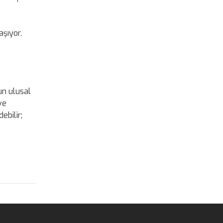
aşıyor.
un ulusal
ve
ebilir;