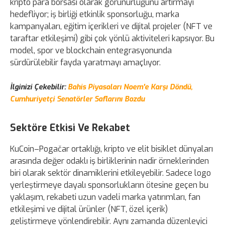
kripto para borsası olarak görünürlüğünü artırmayı
hedefliyor; iş birliği etkinlik sponsorluğu, marka
kampanyaları, eğitim içerikleri ve dijital projeler (NFT ve
taraftar etkileşimi) gibi çok yönlü aktiviteleri kapsıyor. Bu
model, spor ve blockchain entegrasyonunda
sürdürülebilir fayda yaratmayı amaçlıyor.
İlginizi Çekebilir:
Bahis Piyasaları Noem'e Karşı Döndü,
Cumhuriyetçi Senatörler Saflarını Bozdu
Sektöre Etkisi Ve Rekabet
KuCoin–Pogačar ortaklığı, kripto ve elit bisiklet dünyaları
arasında değer odaklı iş birliklerinin nadir örneklerinden
biri olarak sektör dinamiklerini etkileyebilir. Sadece logo
yerleştirmeye dayalı sponsorlukların ötesine geçen bu
yaklaşım, rekabeti uzun vadeli marka yatırımları, fan
etkileşimi ve dijital ürünler (NFT, özel içerik)
geliştirmeye yönlendirebilir. Aynı zamanda düzenleyici