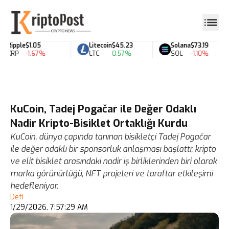
Ripple
$1.05
Litecoin
$45.23
Solana
$73.19
XRP
-1.67%
LTC
0.57%
SOL
-1.10%
KuCoin, Tadej Pogačar ile Değer Odaklı
Nadir Kripto-Bisiklet Ortaklığı Kurdu
KuCoin, dünya çapında tanınan bisikletçi Tadej Pogačar
ile değer odaklı bir sponsorluk anlaşması başlattı; kripto
ve elit bisiklet arasındaki nadir iş birliklerinden biri olarak
marka görünürlüğü, NFT projeleri ve taraftar etkileşimi
hedefleniyor.
Defi
1/29/2026, 7:57:29 AM