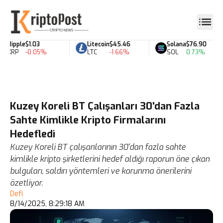
Ripple
$1.03
Litecoin
$45.46
Solana
$76.90
XRP
-0.05%
LTC
-1.66%
SOL
0.73%
Kuzey Koreli BT Çalışanları 30'dan Fazla
Sahte Kimlikle Kripto Firmalarını
Hedefledi
Kuzey Koreli BT çalışanlarının 30'dan fazla sahte
kimlikle kripto şirketlerini hedef aldığı raporun öne çıkan
bulguları, saldırı yöntemleri ve korunma önerilerini
özetliyor.
Defi
8/14/2025, 8:29:18 AM