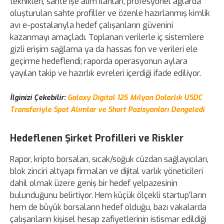
teknikleri, sahte işe alım ilanları, profesyonel ağlarda
oluşturulan sahte profiller ve özenle hazırlanmış kimlik
avı e-postalarıyla hedef çalışanların güvenini
kazanmayı amaçladı. Toplanan verilerle iç sistemlere
gizli erişim sağlama ya da hassas fon ve verileri ele
geçirme hedeflendi; raporda operasyonun aylara
yayılan takip ve hazırlık evreleri içerdiği ifade ediliyor.
İlginizi Çekebilir:
Galaxy Digital 125 Milyon Dolarlık USDC
Transferiyle Spot Alımlar ve Short Pozisyonları Dengeledi
Hedeflenen Şirket Profilleri ve Riskler
Rapor, kripto borsaları, sıcak/soğuk cüzdan sağlayıcıları,
blok zinciri altyapı firmaları ve dijital varlık yöneticileri
dahil olmak üzere geniş bir hedef yelpazesinin
bulunduğunu belirtiyor. Hem küçük ölçekli startup'ların
hem de büyük borsaların hedef olduğu, bazı vakalarda
çalışanların kişisel hesap zafiyetlerinin istismar edildiği