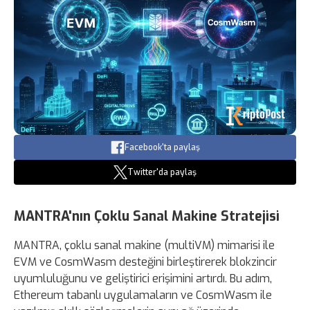
Facebook'ta paylaş
Twitter'da paylaş
MANTRA'nın Çoklu Sanal Makine Stratejisi
MANTRA, çoklu sanal makine (multiVM) mimarisi ile
EVM ve CosmWasm desteğini birleştirerek blokzincir
uyumluluğunu ve geliştirici erişimini artırdı. Bu adım,
Ethereum tabanlı uygulamaların ve CosmWasm ile