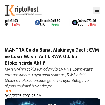
Ripple
$1.03
Litecoin
$45.79
Solana
$73.46
XRP
-1.33%
LTC
1.64%
SOL
-0.16%
MANTRA Çoklu Sanal Makineye Geçti: EVM
ve CosmWasm Artık RWA Odaklı
Blokzincirde Aktif
MANTRA'nın çoklu VM adımıyla EVM ve CosmWasm
entegrasyonunu aynı anda sunması, RWA odaklı
blokzincir ekosisteminde geliştirici uyumluluğu ve
piyasa erişimini hızlandırıyor.
Defi
9/18/2025, 12:33:25 PM