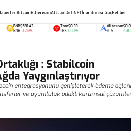
Haberleri
Bitcoin
Ethereum
Altcoin
Defi
NFT
İnanılması Güç
Rehber
BNB
$591.43
Tron
$0.33
Alltoscan
$0.07
BNB
-0.25%
TRX
0.21%
ATS
4.30%
rtaklığı : Stabilcoin
ğda Yaygınlaştırıyor
lecoin entegrasyonunu genişleterek ödeme ağlarına
i transferler ve uyumluluk odaklı kurumsal çözümle