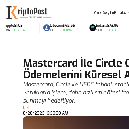
Ana Sayfa
Kripto 
pple
$1.03
Litecoin
$45.55
Solana
$73.86
RP
0.24%
LTC
0.11%
SOL
1.67%
Mastercard İle Circle O
Ödemelerini Küresel A
Mastercard, Circle ile USDC tabanlı stab
varlıklarla işlem, daha hızlı sınır ötes
sunmayı hedefliyor.
Defi
8/28/2025, 6:58:30 AM