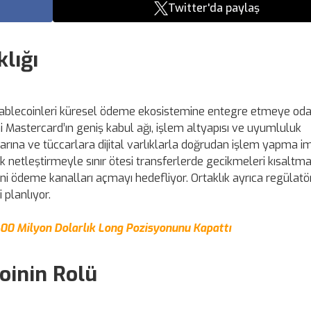
Twitter'da paylaş
lığı
, stablecoinleri küresel ödeme ekosistemine entegre etmeye oda
sini Mastercard’ın geniş kabul ağı, işlem altyapısı ve uyumluluk
larına ve tüccarlara dijital varlıklarla doğrudan işlem yapma i
k netleştirmeyle sınır ötesi transferlerde gecikmeleri kısaltmayı
ni ödeme kanalları açmayı hedefliyor. Ortaklık ayrıca regülatö
 planlıyor.
400 Milyon Dolarlık Long Pozisyonunu Kapattı
oinin Rolü