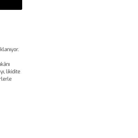
klanıyor.
mkânı
, likidite
rlerle