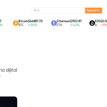
Search
Bitcoin
$64887.70
Ethereum
$1912.87
EOS
$0.06
BTC
0.85%
ETH
0.62%
A
-1.15%
 dijital
r