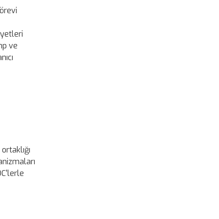
örevi
yetleri
mp ve
nıcı
ortaklığı
anizmaları
DC'lerle