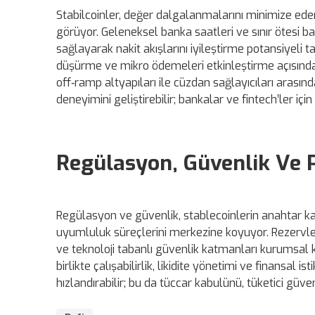
Stabilcoinler, değer dalgalanmalarını minimize eden
görüyor. Geleneksel banka saatleri ve sınır ötesi 
sağlayarak nakit akışlarını iyileştirme potansiyeli t
düşürme ve mikro ödemeleri etkinleştirme açısında
off‑ramp altyapıları ile cüzdan sağlayıcıları arasında
deneyimini geliştirebilir; bankalar ve fintech’ler içi
Regülasyon, Güvenlik Ve P
Regülasyon ve güvenlik, stablecoinlerin anahtar kabu
uyumluluk süreçlerini merkezine koyuyor. Rezervle
ve teknoloji tabanlı güvenlik katmanları kurumsal kul
birlikte çalışabilirlik, likidite yönetimi ve finansal
hızlandırabilir; bu da tüccar kabulünü, tüketici gü