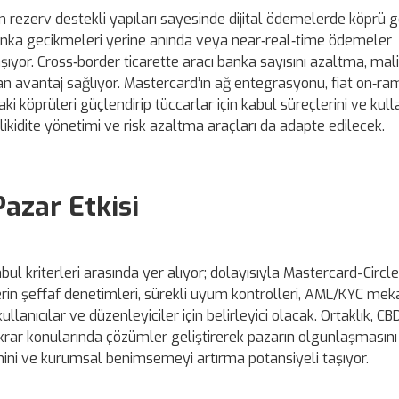
 rezerv destekli yapıları sayesinde dijital ödemelerde köprü g
banka gecikmeleri yerine anında veya near‑real‑time ödemeler
aşıyor. Cross‑border ticarette aracı banka sayısını azaltma, mali
n avantaj sağlıyor. Mastercard’ın ağ entegrasyonu, fiat on‑ra
ki köprüleri güçlendirip tüccarlar için kabul süreçlerini ve kulla
n likidite yönetimi ve risk azaltma araçları da adapte edilecek.
azar Etkisi
l kriterleri arasında yer alıyor; dolayısıyla Mastercard-Circle 
rin şeffaf denetimleri, sürekli uyum kontrolleri, AML/KYC mek
lanıcılar ve düzenleyiciler için belirleyici olacak. Ortaklık, CB
 istikrar konularında çözümler geliştirerek pazarın olgunlaşmasını
venini ve kurumsal benimsemeyi artırma potansiyeli taşıyor.