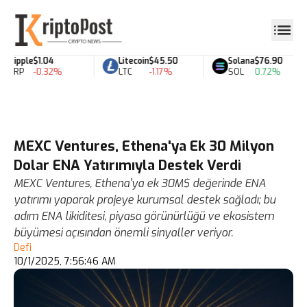
Ripple
$1.04
Litecoin
$45.50
Solana
$76.90
XRP
-0.32%
LTC
-1.17%
SOL
0.72%
MEXC Ventures, Ethena'ya Ek 30 Milyon
Dolar ENA Yatırımıyla Destek Verdi
MEXC Ventures, Ethena'ya ek 30M$ değerinde ENA
yatırımı yaparak projeye kurumsal destek sağladı; bu
adım ENA likiditesi, piyasa görünürlüğü ve ekosistem
büyümesi açısından önemli sinyaller veriyor.
Defi
10/1/2025, 7:56:46 AM