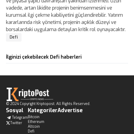
ve piyasa yapıcı davranışları yakından izlenmeli. Uzun
vadede, artan likidite projenin benimsenmesini ve
kurumsal ilgi çekme kabiliyetini güçlendirebilir. Yatırım
kararlarında risk yönetimi, projenin açıklık düzeyi ve
borsalardaki uygulama detayları kritik rol oynayacaktır.
Defi
İlginizi çekebilecek Defi haberleri
© 2024 Copyright Kriptopost. All Rights Reserved.
Sosyal
Kategoriler
Advertise
Bitcoin
Telegram
Ethereum
Twitter
Altcoin
Defi