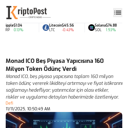
Ripple
$1.04
Litecoin
$45.56
Solana
$74.88
XRP
0.13%
LTC
-0.43%
SOL
1.93%
Monad ICO Beş Piyasa Yapıcısına 160
Milyon Token Ödünç Verdi
Monad ICO, beş piyasa yapıcısına toplam 160 milyon
token ödünç vererek likiditeyi artırmayı ve fiyat istikrarını
sağlamayı hedefliyor; yatırımcılar için olası etkiler,
riskler ve uygulama detayları haberimizde özetleniyor.
Defi
11/11/2025, 10:50:49 AM