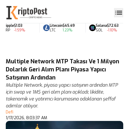
Ripple
$1.03
Litecoin
$45.49
Solana
$72.63
XRP
-1.59%
LTC
1.23%
SOL
-1.10%
Multiple Network MTP Takası Ve 1 Milyon
Dolarlık Geri Alım Planı Piyasa Yapıcı
Satışının Ardından
Multiple Network, piyasa yapıcı satışının ardından MTP
için swap ve 1M$ geri alım planı açıkladı; likidite,
tokenomik ve yatırımcı korumasına odaklanan şeffaf
adımlar atılıyor.
Defi
1/17/2026, 8:03:37 AM